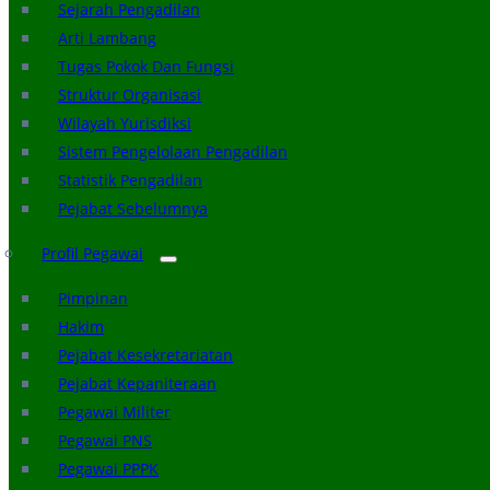
Sejarah Pengadilan
Arti Lambang
Tugas Pokok Dan Fungsi
Struktur Organisasi
Wilayah Yurisdiksi
Sistem Pengelolaan Pengadilan
Statistik Pengadilan
Pejabat Sebelumnya
Profil Pegawai
Pimpinan
Hakim
Pejabat Kesekretariatan
Pejabat Kepaniteraan
Pegawai Militer
Pegawai PNS
Pegawai PPPK