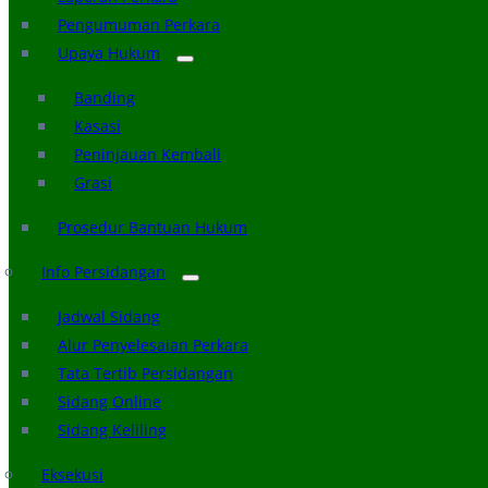
Pengumuman Perkara
Upaya Hukum
Banding
Kasasi
Peninjauan Kembali
Grasi
Prosedur Bantuan Hukum
Info Persidangan
Jadwal Sidang
Alur Penyelesaian Perkara
Tata Tertib Persidangan
Sidang Online
Sidang Keliling
Eksekusi