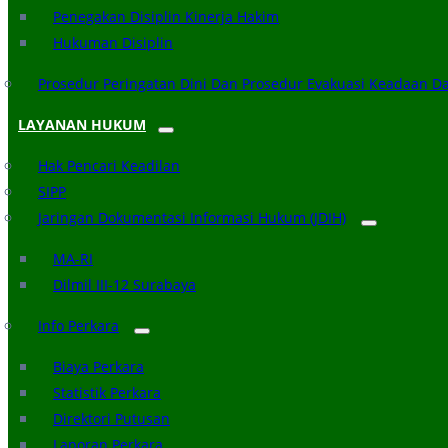
Penegakan Disiplin Kinerja Hakim
Hukuman Disiplin
Prosedur Peringatan Dini Dan Prosedur Evakuasi Keadaan D
LAYANAN HUKUM
Hak Pencari Keadilan
SIPP
Jaringan Dokumentasi Informasi Hukum (JDIH)
MA-RI
Dilmil III-12 Surabaya
Info Perkara
Biaya Perkara
Statistik Perkara
Direktori Putusan
Laporan Perkara