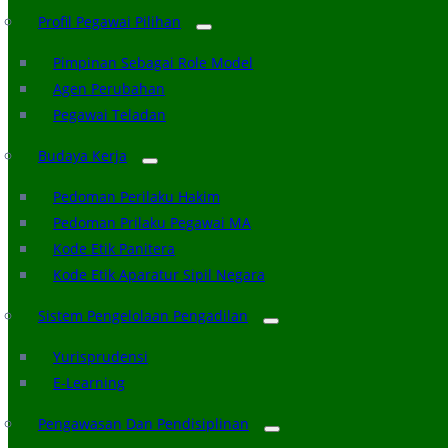
Profil Pegawai Pilihan
Pimpinan Sebagai Role Model
Agen Perubahan
Pegawai Teladan
Budaya Kerja
Pedoman Perilaku Hakim
Pedoman Prilaku Pegawai MA
Kode Etik Panitera
Kode Etik Aparatur Sipil Negara
Sistem Pengelolaan Pengadilan
Yurisprudensi
E-Learning
Pengawasan Dan Pendisiplinan