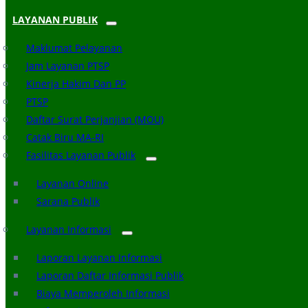
LAYANAN PUBLIK
Maklumat Pelayanan
Jam Layanan PTSP
Kinerja Hakim Dan PP
PTSP
Daftar Surat Perjanjian (MOU)
Catak Biru MA-RI
Fasilitas Layanan Publik
Layanan Online
Sarana Publik
Layanan Informasi
Laporan Layanan Informasi
Laporan Daftar Informasi Publik
Biaya Memperoleh Informasi