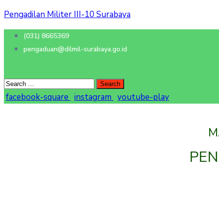
Pengadilan Militer III-10 Surabaya
(031) 8665369
pengaduan@dilmil-surabaya.go.id
facebook-square
instagram
youtube-play
M
PEN