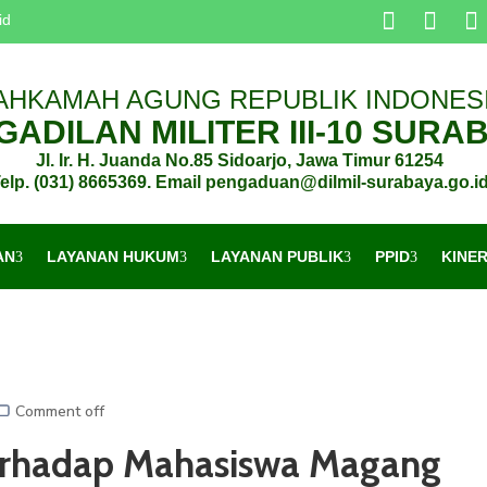
id
AHKAMAH AGUNG REPUBLIK INDONES
ADILAN MILITER III-10 SURA
Jl. Ir. H. Juanda No.85 Sidoarjo, Jawa Timur 61254
elp. (031) 8665369. Email pengaduan@dilmil-surabaya.go.i
AN
LAYANAN HUKUM
LAYANAN PUBLIK
PPID
KINE
Comment off
terhadap Mahasiswa Magang