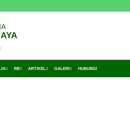
IA
BAYA
d
RJA
RB
ARTIKEL
GALERI
HUBUNGI