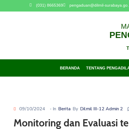
(031) 8665369
pengaduan@dilmil-surabaya.go.
M
PENG
T
BERANDA
TENTANG PENGADIL
09/10/2024
- In
Berita
By
Dilmil III-12 Admin 2
Monitoring dan Evaluasi 