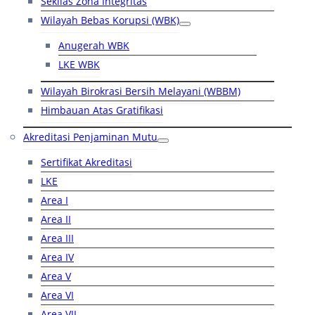
Sekilas Zona Integritas
Wilayah Bebas Korupsi (WBK)
Anugerah WBK
LKE WBK
Wilayah Birokrasi Bersih Melayani (WBBM)
Himbauan Atas Gratifikasi
Akreditasi Penjaminan Mutu
Sertifikat Akreditasi
LKE
Area I
Area II
Area III
Area IV
Area V
Area VI
Area VII