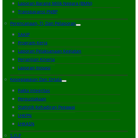
Laporan Barang Milik Negara (BMN)
Transparansi PNBP
Perencanaan, TI, Dan Pelaporan
SAKIP
Program Kerja
Laporan Pelaksanaan Kegiatan
Perjanjian Kinerja
Laporan Inovasi
Kepegawaian Dan Ortala
Pakta Integritas
Perpustakaan
Statistik Kehadiran Pegawai
LHKPN
LHKASN
S.O.P