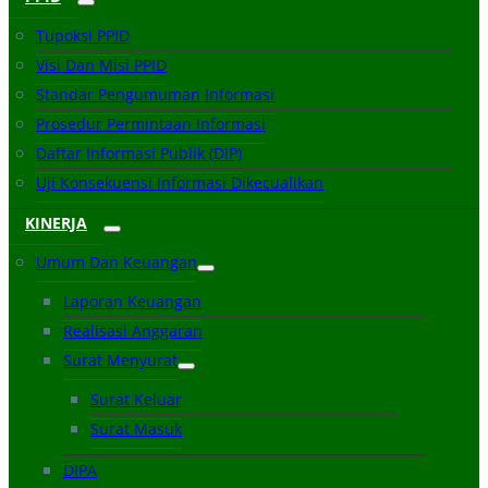
Tupoksi PPID
Visi Dan Misi PPID
Standar Pengumuman Informasi
Prosedur Permintaan Informasi
Daftar Informasi Publik (DIP)
Uji Konsekuensi Informasi Dikecualikan
KINERJA
Umum Dan Keuangan
Laporan Keuangan
Realisasi Anggaran
Surat Menyurat
Surat Keluar
Surat Masuk
DIPA