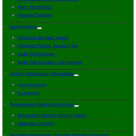
Agen Perubahan
Pegawai Teladan
Budaya Kerja
Pedoman Perilaku Hakim
Pedoman Prilaku Pegawai MA
Kode Etik Panitera
Kode Etik Aparatur Sipil Negara
Sistem Pengelolaan Pengadilan
Yurisprudensi
E-Learning
Pengawasan Dan Pendisiplinan
Penegakan Disiplin Kinerja Hakim
Hukuman Disiplin
Prosedur Peringatan Dini Dan Prosedur Evakuasi