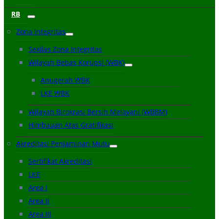
RB
Zona Integritas
Sekilas Zona Integritas
Wilayah Bebas Korupsi (WBK)
Anugerah WBK
LKE WBK
Wilayah Birokrasi Bersih Melayani (WBBM)
Himbauan Atas Gratifikasi
Akreditasi Penjaminan Mutu
Sertifikat Akreditasi
LKE
Area I
Area II
Area III