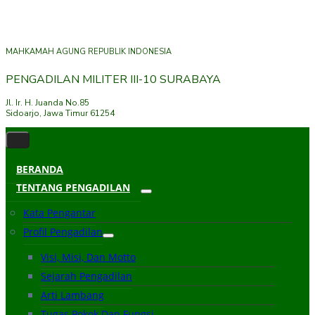
MAHKAMAH AGUNG REPUBLIK INDONESIA
PENGADILAN MILITER III-10 SURABAYA
Jl. Ir. H. Juanda No.85
Sidoarjo, Jawa Timur 61254
BERANDA
TENTANG PENGADILAN
Kata Pengantar
Profil Pengadilan
Visi, Misi, Dan Motto
Sejarah Pengadilan
Arti Lambang
Tugas Pokok Dan Fungsi