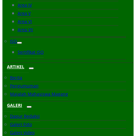
Area IV
Area V
Area VI
Area VII
ISO
Sertifikat ISO
ARTIKEL
Berita
Pengumuman
Majalah Mahasiswa Magang
GALERI
Dapur Redaksi
Galeri Foto
Galeri Video