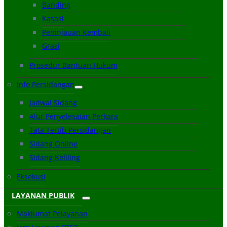
Banding
Kasasi
Peninjauan Kembali
Grasi
Prosedur Bantuan Hukum
Info Persidangan
Jadwal Sidang
Alur Penyelesaian Perkara
Tata Tertib Persidangan
Sidang Online
Sidang Keliling
Eksekusi
LAYANAN PUBLIK
Maklumat Pelayanan