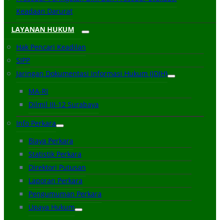
Keadaan Darurat
LAYANAN HUKUM
Hak Pencari Keadilan
SIPP
Jaringan Dokumentasi Informasi Hukum (JDIH)
MA-RI
Dilmil III-12 Surabaya
Info Perkara
Biaya Perkara
Statistik Perkara
Direktori Putusan
Laporan Perkara
Pengumuman Perkara
Upaya Hukum