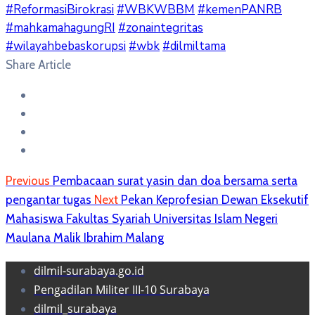
#ReformasiBirokrasi
#WBKWBBM
#kemenPANRB
#mahkamahagungRI
#zonaintegritas
#wilayahbebaskorupsi
#wbk
#dilmiltama
Share Article
Previous
Pembacaan surat yasin dan doa bersama serta
pengantar tugas
Next
Pekan Keprofesian Dewan Eksekutif
Mahasiswa Fakultas Syariah Universitas Islam Negeri
Maulana Malik Ibrahim Malang
dilmil-surabaya.go.id
Pengadilan Militer III-10 Surabaya
dilmil_surabaya