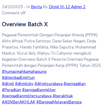
24/10/2025
- In
Berita
By
Dilmil III-12 Admin 2
Comment off
Overview Batch X
Pegawai Pemerintah Dengan Perjanjian Kinerja (PPPK)
Alfin Afrizal Putra Santoso, Dewi Sekar Negari, Dody
Prasetyo, Hando Fanfahla, Mike Saputra, Muhammad
Maskur, Nurul Aini, Wahyu Tri Cahyono mengikuti
kegiatan Overview Batch X Peserta Orientasi Pegawai
Pemerintah dengan Perjanjian Kerja (PPPK) Tahun 2025.
#humasmahkamahagung
#ditjenbadilmiltun
#dilmil
#dilmilsby
#dilmilsurabaya
#pengadilan
#Peradilan
#pengadilanmiliter
#pengadilanmilitersurabaya
#berakhlak
#ASNBerAKHLAK
#BanggaMelayaniBangsa