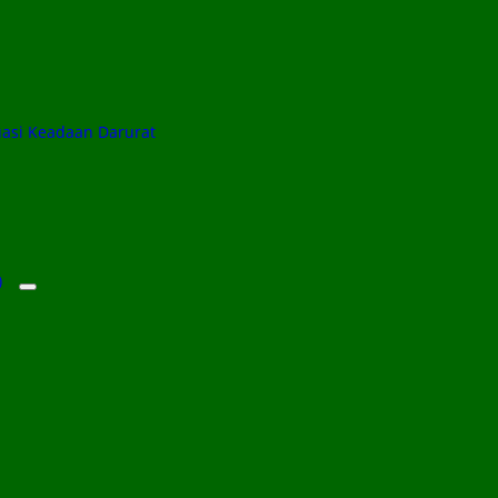
uasi Keadaan Darurat
)