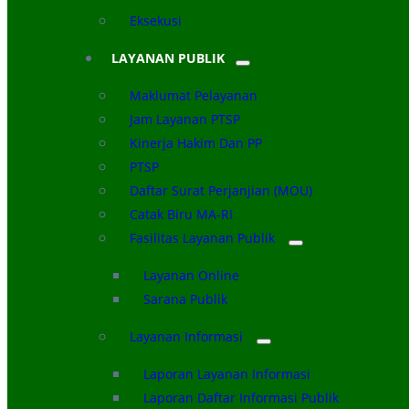
Eksekusi
LAYANAN PUBLIK
Maklumat Pelayanan
Jam Layanan PTSP
Kinerja Hakim Dan PP
PTSP
Daftar Surat Perjanjian (MOU)
Catak Biru MA-RI
Fasilitas Layanan Publik
Layanan Online
Sarana Publik
Layanan Informasi
Laporan Layanan Informasi
Laporan Daftar Informasi Publik