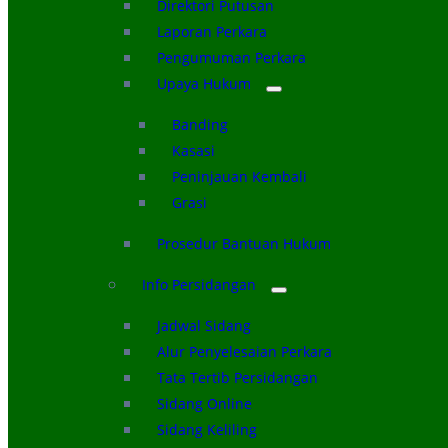
Direktori Putusan
Laporan Perkara
Pengumuman Perkara
Upaya Hukum
Banding
Kasasi
Peninjauan Kembali
Grasi
Prosedur Bantuan Hukum
Info Persidangan
Jadwal Sidang
Alur Penyelesaian Perkara
Tata Tertib Persidangan
Sidang Online
Sidang Keliling