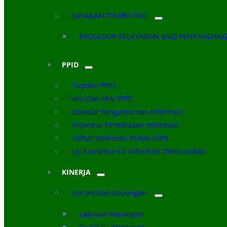
LAYANAN DISABILITAS
PROSEDUR PELAYANAN BAGI PENYANDANG 
PPID
Tupoksi PPID
Visi Dan Misi PPID
Standar Pengumuman Informasi
Prosedur Permintaan Informasi
Daftar Informasi Publik (DIP)
Uji Konsekuensi Informasi Dikecualikan
KINERJA
Umum Dan Keuangan
Laporan Keuangan
Realisasi Anggaran