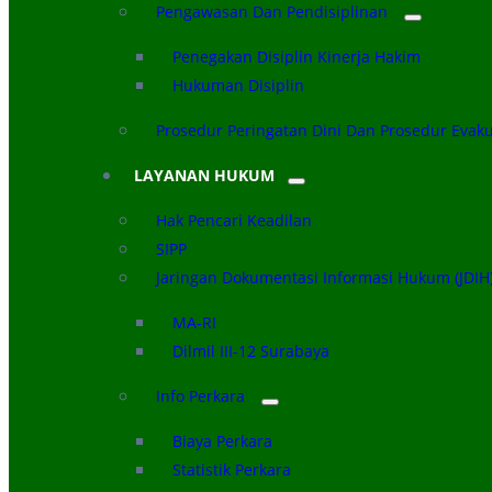
Pengawasan Dan Pendisiplinan
Penegakan Disiplin Kinerja Hakim
Hukuman Disiplin
Prosedur Peringatan Dini Dan Prosedur Evak
LAYANAN HUKUM
Hak Pencari Keadilan
SIPP
Jaringan Dokumentasi Informasi Hukum (JDIH
MA-RI
Dilmil III-12 Surabaya
Info Perkara
Biaya Perkara
Statistik Perkara