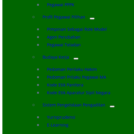
Pegawai PPPK
Profil Pegawai Pilihan
Pimpinan Sebagai Role Model
Agen Perubahan
Pegawai Teladan
Budaya Kerja
Pedoman Perilaku Hakim
Pedoman Prilaku Pegawai MA
Kode Etik Panitera
Kode Etik Aparatur Sipil Negara
Sistem Pengelolaan Pengadilan
Yurisprudensi
E-Learning