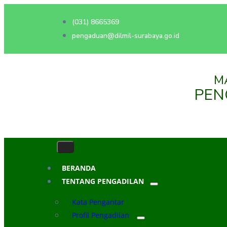
(031) 8665369
pengaduan@dilmil-surabaya.go.id
M
PEN
BERANDA
TENTANG PENGADILAN
Kata Pengantar
Profil Pengadilan