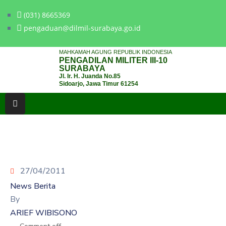
(031) 8665369
pengaduan@dilmil-surabaya.go.id
BERANDA
MAHKAMAH AGUNG REPUBLIK INDONESIA
PENGADILAN MILITER III-10
TENTANG
SURABAYA
Jl. Ir. H. Juanda No.85
PENGADILAN
Sidoarjo, Jawa Timur 61254
LAYANAN
HUKUM
LAYANAN
PUBLIK
27/04/2011
PPID
News Berita
KINERJA
By
ARIEF WIBISONO
RB