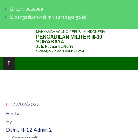
(031) 8665369
pengaduan@dilmil-surabaya.go.id
BERANDA
MAHKAMAH AGUNG REPUBLIK INDONESIA
PENGADILAN MILITER III-10
TENTANG
SURABAYA
Jl. Ir. H. Juanda No.85
PENGADILAN
Sidoarjo, Jawa Timur 61254
LAYANAN
HUKUM
LAYANAN
PUBLIK
22/02/2023
PPID
Berita
KINERJA
By
Dilmil III-12 Admin 2
RB