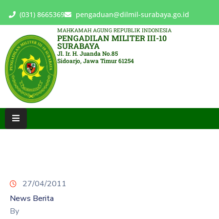
(031) 8665369
pengaduan@dilmil-surabaya.go.id
MAHKAMAH AGUNG REPUBLIK INDONESIA
PENGADILAN MILITER III-10
BERANDA
SURABAYA
Jl. Ir. H. Juanda No.85
Sidoarjo, Jawa Timur 61254
TENTANG
PENGADILAN
LAYANAN
HUKUM
LAYANAN
PUBLIK
PPID
27/04/2011
KINERJA
News Berita
RB
By