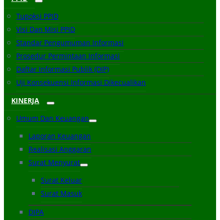
Tupoksi PPID
Visi Dan Misi PPID
Standar Pengumuman Informasi
Prosedur Permintaan Informasi
Daftar Informasi Publik (DIP)
Uji Konsekuensi Informasi Dikecualikan
KINERJA
Umum Dan Keuangan
Laporan Keuangan
Realisasi Anggaran
Surat Menyurat
Surat Keluar
Surat Masuk
DIPA