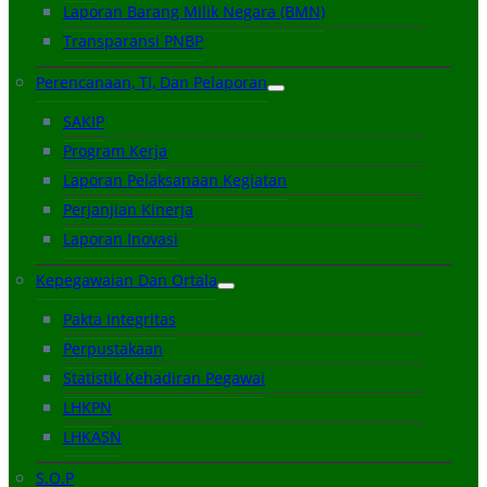
Laporan Barang Milik Negara (BMN)
Transparansi PNBP
Perencanaan, TI, Dan Pelaporan
SAKIP
Program Kerja
Laporan Pelaksanaan Kegiatan
Perjanjian Kinerja
Laporan Inovasi
Kepegawaian Dan Ortala
Pakta Integritas
Perpustakaan
Statistik Kehadiran Pegawai
LHKPN
LHKASN
S.O.P