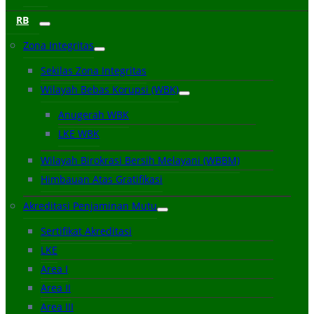
RB
Zona Integritas
Sekilas Zona Integritas
Wilayah Bebas Korupsi (WBK)
Anugerah WBK
LKE WBK
Wilayah Birokrasi Bersih Melayani (WBBM)
Himbauan Atas Gratifikasi
Akreditasi Penjaminan Mutu
Sertifikat Akreditasi
LKE
Area I
Area II
Area III