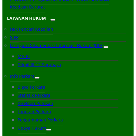
Keadaan Darurat
LAYANAN HUKUM
Hak Pencari Keadilan
SIPP
Jaringan Dokumentasi Informasi Hukum (JDIH)
MA-RI
Dilmil III-12 Surabaya
Info Perkara
Biaya Perkara
Statistik Perkara
Direktori Putusan
Laporan Perkara
Pengumuman Perkara
Upaya Hukum