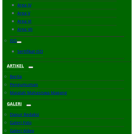
Area IV
Area V
Area VI
Area VII
ISO
Sertifikat ISO
ARTIKEL
Berita
Pengumuman
Majalah Mahasiswa Magang
GALERI
Dapur Redaksi
Galeri Foto
Galeri Video