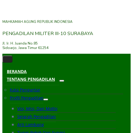
MAHKAMAH AGUNG REPUBLIK INDONESIA
PENGADILAN MILITER III-10 SURABAYA
Jl. Ir. H. Juanda No.85
Sidoarjo, Jawa Timur 61254
BERANDA
TENTANG PENGADILAN
Kata Pengantar
Profil Pengadilan
Visi, Misi, Dan Motto
Sejarah Pengadilan
Arti Lambang
Tugas Pokok Dan Fungsi