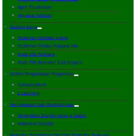
Agen Perubahan
Pegawai Teladan
Budaya Kerja
Pedoman Perilaku Hakim
Pedoman Prilaku Pegawai MA
Kode Etik Panitera
Kode Etik Aparatur Sipil Negara
Sistem Pengelolaan Pengadilan
Yurisprudensi
E-Learning
Pengawasan Dan Pendisiplinan
Penegakan Disiplin Kinerja Hakim
Hukuman Disiplin
Prosedur Peringatan Dini Dan Prosedur Evakuasi