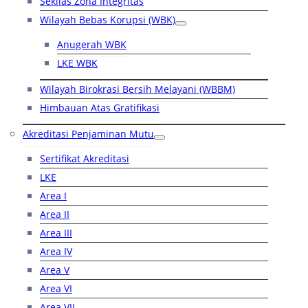
Sekilas Zona Integritas
Wilayah Bebas Korupsi (WBK)
Anugerah WBK
LKE WBK
Wilayah Birokrasi Bersih Melayani (WBBM)
Himbauan Atas Gratifikasi
Akreditasi Penjaminan Mutu
Sertifikat Akreditasi
LKE
Area I
Area II
Area III
Area IV
Area V
Area VI
Area VII