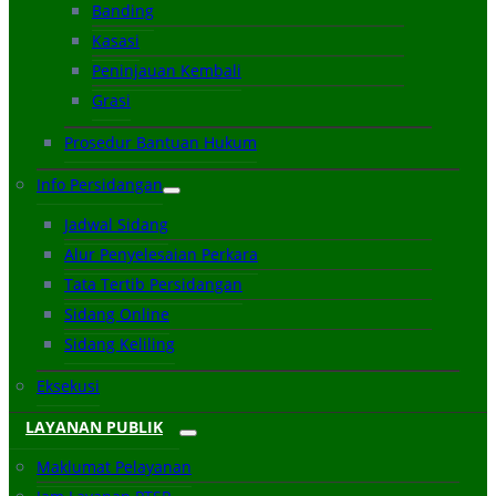
Banding
Kasasi
Peninjauan Kembali
Grasi
Prosedur Bantuan Hukum
Info Persidangan
Jadwal Sidang
Alur Penyelesaian Perkara
Tata Tertib Persidangan
Sidang Online
Sidang Keliling
Eksekusi
LAYANAN PUBLIK
Maklumat Pelayanan