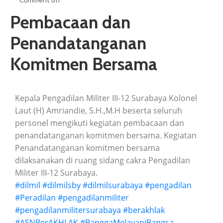
Comment off
ARTIKEL
Pembacaan dan
GALERI
Penandatanganan
HUBUNGI
Komitmen Bersama
Kepala Pengadilan Militer III-12 Surabaya Kolonel
Laut (H) Amriandie, S.H.,M.H beserta seluruh
personel mengikuti kegiatan pembacaan dan
penandatanganan komitmen bersama. Kegiatan
Penandatanganan komitmen bersama
dilaksanakan di ruang sidang cakra Pengadilan
Militer III-12 Surabaya.
#dilmil
#dilmilsby
#dilmilsurabaya
#pengadilan
#Peradilan
#pengadilanmiliter
#pengadilanmilitersurabaya
#berakhlak
#ASNBerAKHLAK
#BanggaMelayaniBangsa