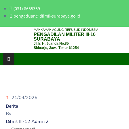
(031) 8665369
pengaduan@dilmil-surabaya.go.id
BERANDA
MAHKAMAH AGUNG REPUBLIK INDONESIA
PENGADILAN MILITER III-10
TENTANG
SURABAYA
Jl. Ir. H. Juanda No.85
PENGADILAN
Sidoarjo, Jawa Timur 61254
LAYANAN
HUKUM
LAYANAN
PUBLIK
21/04/2025
PPID
Berita
KINERJA
By
Dilmil III-12 Admin 2
RB