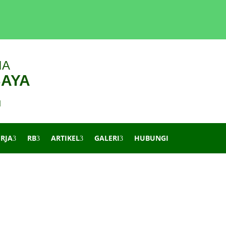
IA
BAYA
d
ERJA
RB
ARTIKEL
GALERI
HUBUNGI