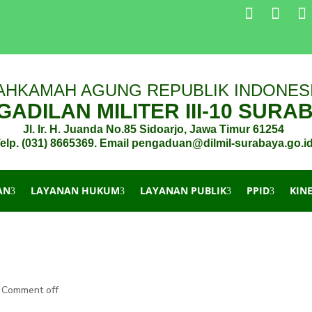
AHKAMAH AGUNG REPUBLIK INDONES
ADILAN MILITER III-10 SURA
Jl. Ir. H. Juanda No.85 Sidoarjo, Jawa Timur 61254
elp. (031) 8665369. Email pengaduan@dilmil-surabaya.go.i
AN
LAYANAN HUKUM
LAYANAN PUBLIK
PPID
KIN
Comment off