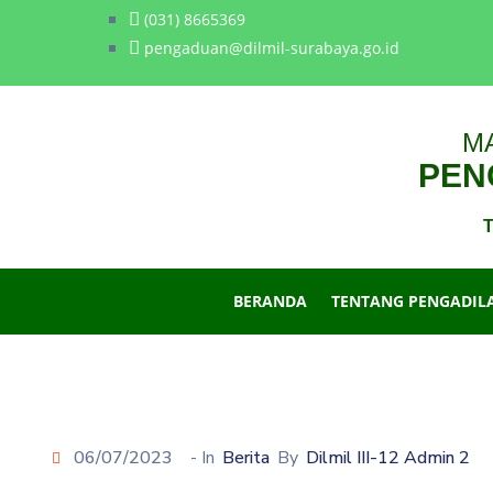
(031) 8665369
pengaduan@dilmil-surabaya.go.id
M
PENG
T
BERANDA
TENTANG PENGADIL
06/07/2023
- In
Berita
By
Dilmil III-12 Admin 2