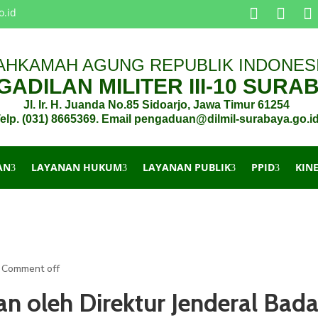
o.id
AHKAMAH AGUNG REPUBLIK INDONES
ADILAN MILITER III-10 SURA
Jl. Ir. H. Juanda No.85 Sidoarjo, Jawa Timur 61254
elp. (031) 8665369. Email pengaduan@dilmil-surabaya.go.i
AN
LAYANAN HUKUM
LAYANAN PUBLIK
PPID
KIN
Comment off
oleh Direktur Jenderal Badan