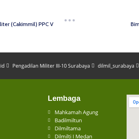
iter (Cakimmil) PPC V
Bim
.id
Pengadilan Militer III-10 Surabaya
dilmil_surabaya
Lembaga
Mahkamah Agung
Badilmiltun
Dilmiltama
Dilmilti I Medan