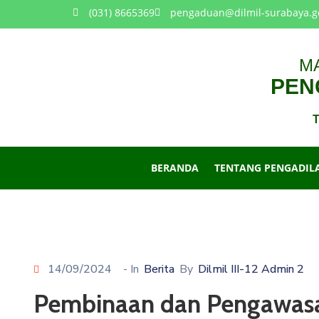
(031) 8665369
pengaduan@dilmil-surabaya.g
M
PENG
T
BERANDA
TENTANG PENGADIL
14/09/2024
- In
Berita
By
Dilmil III-12 Admin 2
Pembinaan dan Pengawasan 