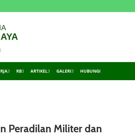
IA
BAYA
d
ERJA
RB
ARTIKEL
GALERI
HUBUNGI
 Peradilan Militer dan