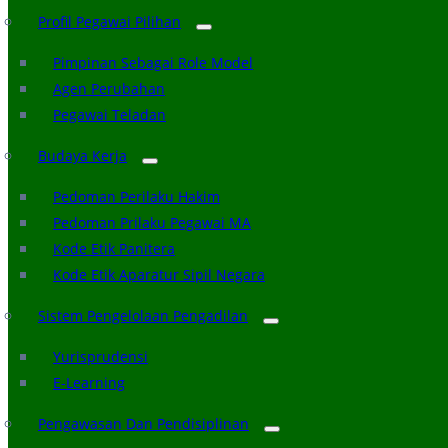
Profil Pegawai Pilihan
Pimpinan Sebagai Role Model
Agen Perubahan
Pegawai Teladan
Budaya Kerja
Pedoman Perilaku Hakim
Pedoman Prilaku Pegawai MA
Kode Etik Panitera
Kode Etik Aparatur Sipil Negara
Sistem Pengelolaan Pengadilan
Yurisprudensi
E-Learning
Pengawasan Dan Pendisiplinan