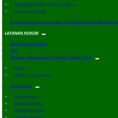
Penegakan Disiplin Kinerja Hakim
Hukuman Disiplin
Prosedur Peringatan Dini Dan Prosedur Evakuasi Keadaan D
LAYANAN HUKUM
Hak Pencari Keadilan
SIPP
Jaringan Dokumentasi Informasi Hukum (JDIH)
MA-RI
Dilmil III-12 Surabaya
Info Perkara
Biaya Perkara
Statistik Perkara
Direktori Putusan
Laporan Perkara