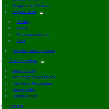
Pengumuman Perkara
Upaya Hukum
Banding
Kasasi
Peninjauan Kembali
Grasi
Prosedur Bantuan Hukum
Info Persidangan
Jadwal Sidang
Alur Penyelesaian Perkara
Tata Tertib Persidangan
Sidang Online
Sidang Keliling
Eksekusi