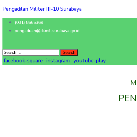
Pengadilan Militer III-10 Surabaya
(031) 8665369
pengaduan@dilmil-surabaya.go.id
facebook-square
instagram
youtube-play
M
PEN