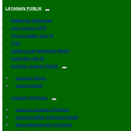
LAYANAN PUBLIK
Maklumat Pelayanan
Jam Layanan PTSP
Kinerja Hakim Dan PP
PTSP
Daftar Surat Perjanjian (MOU)
Catak Biru MA-RI
Fasilitas Layanan Publik
Layanan Online
Sarana Publik
Layanan Informasi
Laporan Layanan Informasi
Laporan Daftar Informasi Publik
Biaya Memperoleh Informasi