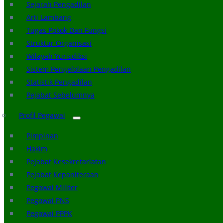
Sejarah Pengadilan
Arti Lambang
Tugas Pokok Dan Fungsi
Struktur Organisasi
Wilayah Yurisdiksi
Sistem Pengelolaan Pengadilan
Statistik Pengadilan
Pejabat Sebelumnya
Profil Pegawai
Pimpinan
Hakim
Pejabat Kesekretariatan
Pejabat Kepaniteraan
Pegawai Militer
Pegawai PNS
Pegawai PPPK