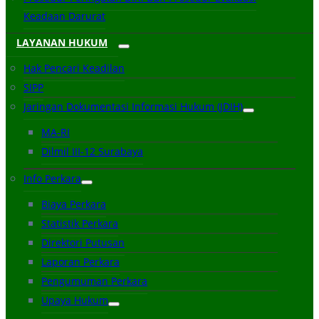
Keadaan Darurat
LAYANAN HUKUM
Hak Pencari Keadilan
SIPP
Jaringan Dokumentasi Informasi Hukum (JDIH)
MA-RI
Dilmil III-12 Surabaya
Info Perkara
Biaya Perkara
Statistik Perkara
Direktori Putusan
Laporan Perkara
Pengumuman Perkara
Upaya Hukum