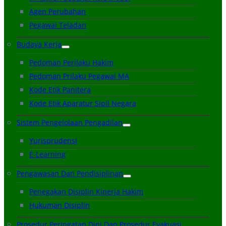
Agen Perubahan
Pegawai Teladan
Budaya Kerja
Pedoman Perilaku Hakim
Pedoman Prilaku Pegawai MA
Kode Etik Panitera
Kode Etik Aparatur Sipil Negara
Sistem Pengelolaan Pengadilan
Yurisprudensi
E-Learning
Pengawasan Dan Pendisiplinan
Penegakan Disiplin Kinerja Hakim
Hukuman Disiplin
Prosedur Peringatan Dini Dan Prosedur Evakuasi