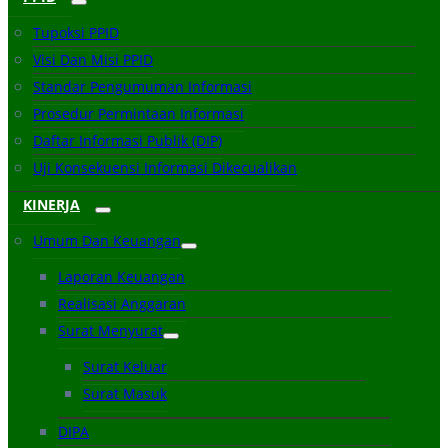
Tupoksi PPID
Visi Dan Misi PPID
Standar Pengumuman Informasi
Prosedur Permintaan Informasi
Daftar Informasi Publik (DIP)
Uji Konsekuensi Informasi Dikecualikan
KINERJA
Umum Dan Keuangan
Laporan Keuangan
Realisasi Anggaran
Surat Menyurat
Surat Keluar
Surat Masuk
DIPA