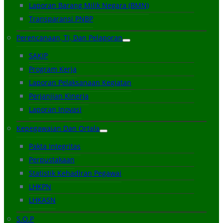
Laporan Barang Milik Negara (BMN)
Transparansi PNBP
Perencanaan, TI, Dan Pelaporan
SAKIP
Program Kerja
Laporan Pelaksanaan Kegiatan
Perjanjian Kinerja
Laporan Inovasi
Kepegawaian Dan Ortala
Pakta Integritas
Perpustakaan
Statistik Kehadiran Pegawai
LHKPN
LHKASN
S.O.P