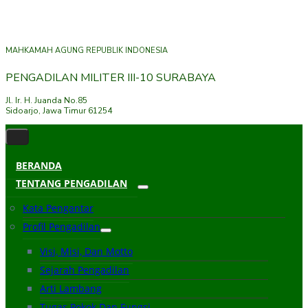
MAHKAMAH AGUNG REPUBLIK INDONESIA
PENGADILAN MILITER III-10 SURABAYA
Jl. Ir. H. Juanda No.85
Sidoarjo, Jawa Timur 61254
BERANDA
TENTANG PENGADILAN
Kata Pengantar
Profil Pengadilan
Visi, Misi, Dan Motto
Sejarah Pengadilan
Arti Lambang
Tugas Pokok Dan Fungsi