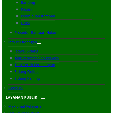
Banding
Kasasi
Peninjauan Kembali
Grasi
Prosedur Bantuan Hukum
Info Persidangan
Jadwal Sidang
Alur Penyelesaian Perkara
Tata Tertib Persidangan
Sidang Online
Sidang Keliling
Eksekusi
LAYANAN PUBLIK
Maklumat Pelayanan