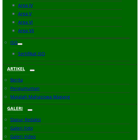
Area IV
Area V
Area VI
Area VII
ISO
Sertifikat ISO
ARTIKEL
Berita
Pengumuman
Majalah Mahasiswa Magang
GALERI
Dapur Redaksi
Galeri Foto
Galeri Video