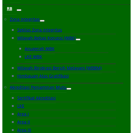
RB
Zona Integritas
Sekilas Zona Integritas
Wilayah Bebas Korupsi (WBK)
Anugerah WBK
LKE WBK
Wilayah Birokrasi Bersih Melayani (WBBM)
Himbauan Atas Gratifikasi
Akreditasi Penjaminan Mutu
Sertifikat Akreditasi
LKE
Area I
Area II
Area III