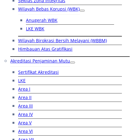
Sekilas Zona Integritas
Wilayah Bebas Korupsi (WBK)
Anugerah WBK
LKE WBK
Wilayah Birokrasi Bersih Melayani (WBBM)
Himbauan Atas Gratifikasi
Akreditasi Penjaminan Mutu
Sertifikat Akreditasi
LKE
Area I
Area II
Area III
Area IV
Area V
Area VI
Area VII