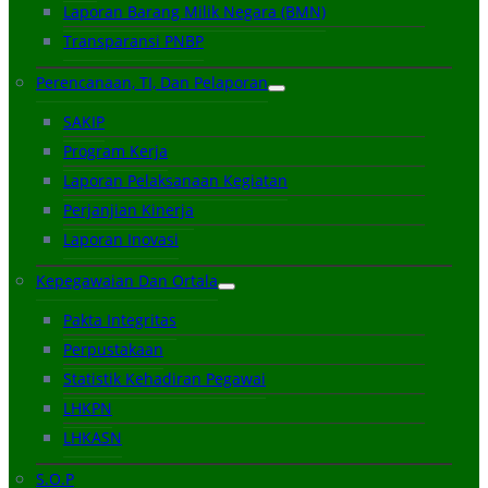
Laporan Barang Milik Negara (BMN)
Transparansi PNBP
Perencanaan, TI, Dan Pelaporan
SAKIP
Program Kerja
Laporan Pelaksanaan Kegiatan
Perjanjian Kinerja
Laporan Inovasi
Kepegawaian Dan Ortala
Pakta Integritas
Perpustakaan
Statistik Kehadiran Pegawai
LHKPN
LHKASN
S.O.P