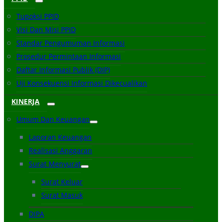
Tupoksi PPID
Visi Dan Misi PPID
Standar Pengumuman Informasi
Prosedur Permintaan Informasi
Daftar Informasi Publik (DIP)
Uji Konsekuensi Informasi Dikecualikan
KINERJA
Umum Dan Keuangan
Laporan Keuangan
Realisasi Anggaran
Surat Menyurat
Surat Keluar
Surat Masuk
DIPA