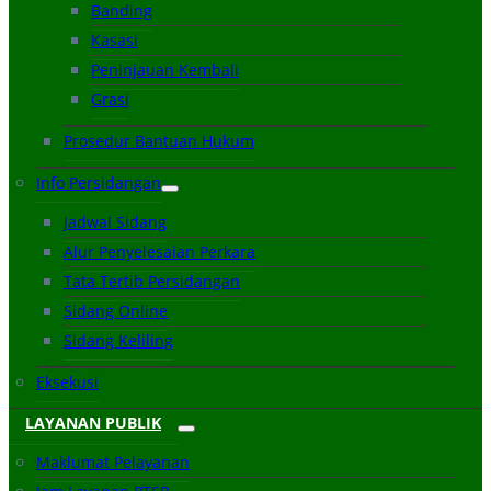
Banding
Kasasi
Peninjauan Kembali
Grasi
Prosedur Bantuan Hukum
Info Persidangan
Jadwal Sidang
Alur Penyelesaian Perkara
Tata Tertib Persidangan
Sidang Online
Sidang Keliling
Eksekusi
LAYANAN PUBLIK
Maklumat Pelayanan