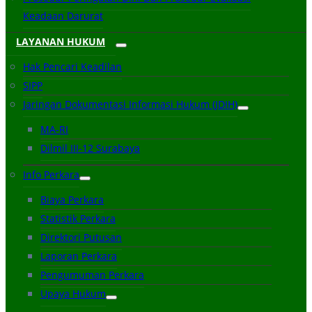
Keadaan Darurat
LAYANAN HUKUM
Hak Pencari Keadilan
SIPP
Jaringan Dokumentasi Informasi Hukum (JDIH)
MA-RI
Dilmil III-12 Surabaya
Info Perkara
Biaya Perkara
Statistik Perkara
Direktori Putusan
Laporan Perkara
Pengumuman Perkara
Upaya Hukum