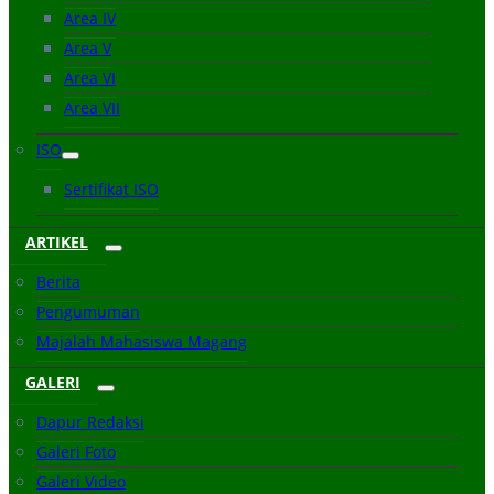
Area IV
Area V
Area VI
Area VII
ISO
Sertifikat ISO
ARTIKEL
Berita
Pengumuman
Majalah Mahasiswa Magang
GALERI
Dapur Redaksi
Galeri Foto
Galeri Video