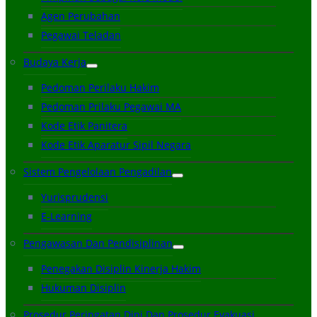
Agen Perubahan
Pegawai Teladan
Budaya Kerja
Pedoman Perilaku Hakim
Pedoman Prilaku Pegawai MA
Kode Etik Panitera
Kode Etik Aparatur Sipil Negara
Sistem Pengelolaan Pengadilan
Yurisprudensi
E-Learning
Pengawasan Dan Pendisiplinan
Penegakan Disiplin Kinerja Hakim
Hukuman Disiplin
Prosedur Peringatan Dini Dan Prosedur Evakuasi