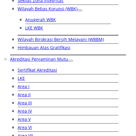
Sekilas Zona Integritas
Wilayah Bebas Korupsi (WBK)
Anugerah WBK
LKE WBK
Wilayah Birokrasi Bersih Melayani (WBBM)
Himbauan Atas Gratifikasi
Akreditasi Penjaminan Mutu
Sertifikat Akreditasi
LKE
Area I
Area II
Area III
Area IV
Area V
Area VI
Area VII