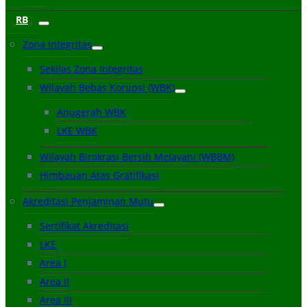
RB
Zona Integritas
Sekilas Zona Integritas
Wilayah Bebas Korupsi (WBK)
Anugerah WBK
LKE WBK
Wilayah Birokrasi Bersih Melayani (WBBM)
Himbauan Atas Gratifikasi
Akreditasi Penjaminan Mutu
Sertifikat Akreditasi
LKE
Area I
Area II
Area III