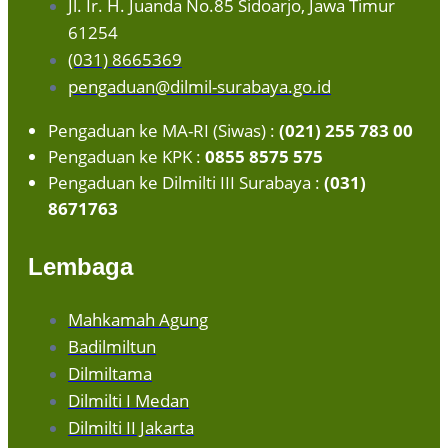
Jl. Ir. H. Juanda No.85 Sidoarjo, Jawa Timur
61254
(031) 8665369
pengaduan@dilmil-surabaya.go.id
Pengaduan ke MA-RI (Siwas) :
(021) 255 783 00
Pengaduan ke KPK :
0855 8575 575
Pengaduan ke Dilmilti III Surabaya :
(031)
8671763
Lembaga
Mahkamah Agung
Badilmiltun
Dilmiltama
Dilmilti I Medan
Dilmilti II Jakarta