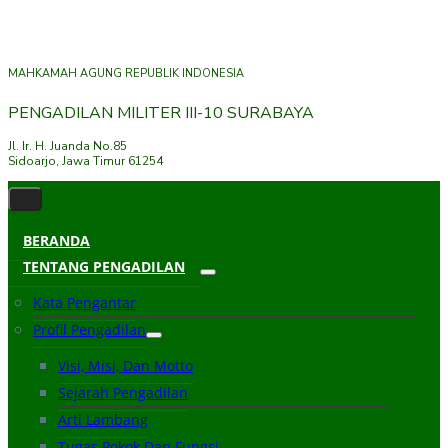
MAHKAMAH AGUNG REPUBLIK INDONESIA
PENGADILAN MILITER III-10 SURABAYA
Jl. Ir. H. Juanda No.85
Sidoarjo, Jawa Timur 61254
BERANDA
TENTANG PENGADILAN
Kata Pengantar
Profil Pengadilan
Visi, Misi, Dan Motto
Sejarah Pengadilan
Arti Lambang
Tugas Pokok Dan Fungsi