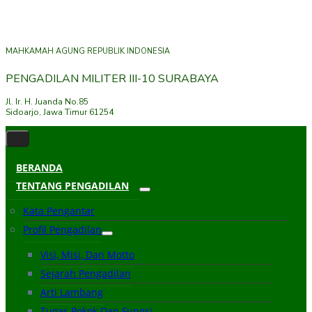
MAHKAMAH AGUNG REPUBLIK INDONESIA
PENGADILAN MILITER III-10 SURABAYA
Jl. Ir. H. Juanda No.85
Sidoarjo, Jawa Timur 61254
BERANDA
TENTANG PENGADILAN
Kata Pengantar
Profil Pengadilan
Visi, Misi, Dan Motto
Sejarah Pengadilan
Arti Lambang
Tugas Pokok Dan Fungsi