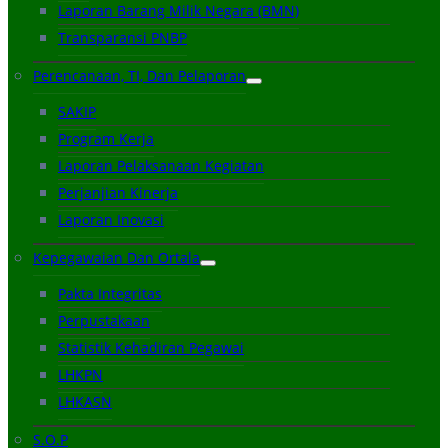
Laporan Barang Milik Negara (BMN)
Transparansi PNBP
Perencanaan, TI, Dan Pelaporan
SAKIP
Program Kerja
Laporan Pelaksanaan Kegiatan
Perjanjian Kinerja
Laporan Inovasi
Kepegawaian Dan Ortala
Pakta Integritas
Perpustakaan
Statistik Kehadiran Pegawai
LHKPN
LHKASN
S.O.P