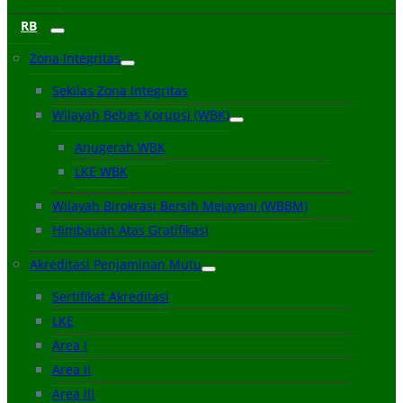
RB
Zona Integritas
Sekilas Zona Integritas
Wilayah Bebas Korupsi (WBK)
Anugerah WBK
LKE WBK
Wilayah Birokrasi Bersih Melayani (WBBM)
Himbauan Atas Gratifikasi
Akreditasi Penjaminan Mutu
Sertifikat Akreditasi
LKE
Area I
Area II
Area III