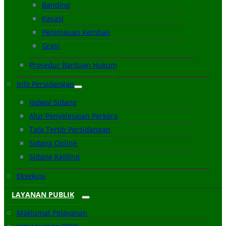
Banding
Kasasi
Peninjauan Kembali
Grasi
Prosedur Bantuan Hukum
Info Persidangan
Jadwal Sidang
Alur Penyelesaian Perkara
Tata Tertib Persidangan
Sidang Online
Sidang Keliling
Eksekusi
LAYANAN PUBLIK
Maklumat Pelayanan