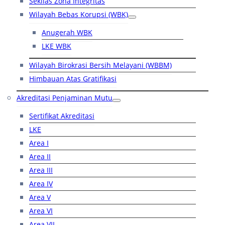
Sekilas Zona Integritas
Wilayah Bebas Korupsi (WBK)
Anugerah WBK
LKE WBK
Wilayah Birokrasi Bersih Melayani (WBBM)
Himbauan Atas Gratifikasi
Akreditasi Penjaminan Mutu
Sertifikat Akreditasi
LKE
Area I
Area II
Area III
Area IV
Area V
Area VI
Area VII