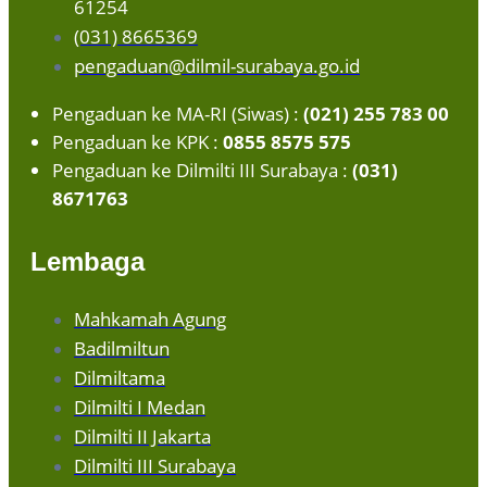
61254
(031) 8665369
pengaduan@dilmil-surabaya.go.id
Pengaduan ke MA-RI (Siwas) :
(021) 255 783 00
Pengaduan ke KPK :
0855 8575 575
Pengaduan ke Dilmilti III Surabaya :
(031)
8671763
Lembaga
Mahkamah Agung
Badilmiltun
Dilmiltama
Dilmilti I Medan
Dilmilti II Jakarta
Dilmilti III Surabaya