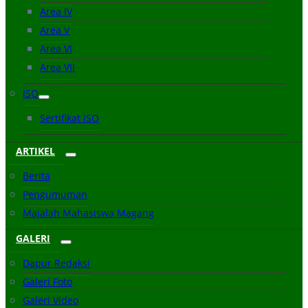
Area IV
Area V
Area VI
Area VII
ISO
Sertifikat ISO
ARTIKEL
Berita
Pengumuman
Majalah Mahasiswa Magang
GALERI
Dapur Redaksi
Galeri Foto
Galeri Video