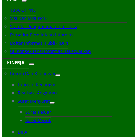
Tupoksi PPID
Visi Dan Misi PPID
Standar Pengumuman Informasi
Prosedur Permintaan Informasi
Daftar Informasi Publik (DIP)
Uji Konsekuensi Informasi Dikecualikan
KINERJA
Umum Dan Keuangan
Laporan Keuangan
Realisasi Anggaran
Surat Menyurat
Surat Keluar
Surat Masuk
DIPA