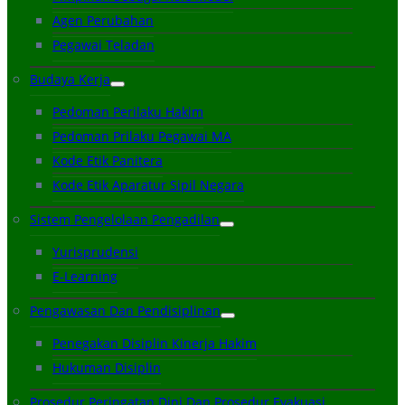
Agen Perubahan
Pegawai Teladan
Budaya Kerja
Pedoman Perilaku Hakim
Pedoman Prilaku Pegawai MA
Kode Etik Panitera
Kode Etik Aparatur Sipil Negara
Sistem Pengelolaan Pengadilan
Yurisprudensi
E-Learning
Pengawasan Dan Pendisiplinan
Penegakan Disiplin Kinerja Hakim
Hukuman Disiplin
Prosedur Peringatan Dini Dan Prosedur Evakuasi