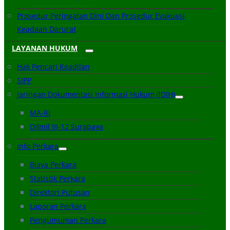
Prosedur Peringatan Dini Dan Prosedur Evakuasi
Keadaan Darurat
LAYANAN HUKUM
Hak Pencari Keadilan
SIPP
Jaringan Dokumentasi Informasi Hukum (JDIH)
MA-RI
Dilmil III-12 Surabaya
Info Perkara
Biaya Perkara
Statistik Perkara
Direktori Putusan
Laporan Perkara
Pengumuman Perkara