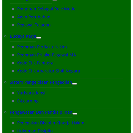
Pimpinan Sebagai Role Model
Agen Perubahan
Pegawai Teladan
Budaya Kerja
Pedoman Perilaku Hakim
Pedoman Prilaku Pegawai MA
Kode Etik Panitera
Kode Etik Aparatur Sipil Negara
Sistem Pengelolaan Pengadilan
Yurisprudensi
E-Learning
Pengawasan Dan Pendisiplinan
Penegakan Disiplin Kinerja Hakim
Hukuman Disiplin