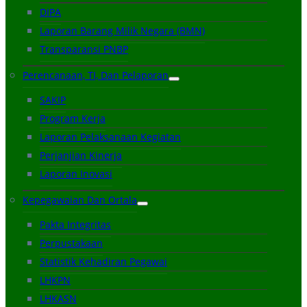
DIPA
Laporan Barang Milik Negara (BMN)
Transparansi PNBP
Perencanaan, TI, Dan Pelaporan
SAKIP
Program Kerja
Laporan Pelaksanaan Kegiatan
Perjanjian Kinerja
Laporan Inovasi
Kepegawaian Dan Ortala
Pakta Integritas
Perpustakaan
Statistik Kehadiran Pegawai
LHKPN
LHKASN