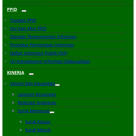
PPID
Tupoksi PPID
Visi Dan Misi PPID
Standar Pengumuman Informasi
Prosedur Permintaan Informasi
Daftar Informasi Publik (DIP)
Uji Konsekuensi Informasi Dikecualikan
KINERJA
Umum Dan Keuangan
Laporan Keuangan
Realisasi Anggaran
Surat Menyurat
Surat Keluar
Surat Masuk