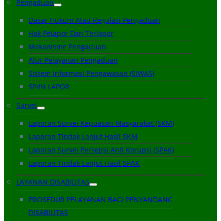
Pengaduan
Dasar Hukum Atau Regulasi Pengaduan
Hak Pelapor Dan Terlapor
Mekanisme Pengaduan
Alur Pelayanan Pengaduan
Sistem Informasi Pengawasan (SIWAS)
SP4N LAPOR
Survei
Laporan Survei Kepuasan Masyarakat (SKM)
Laporan Tindak Lanjut Hasil SKM
Laporan Survei Persepsi Anti Korupsi (SPAK)
Laporan Tindak Lanjut Hasil SPAK
LAYANAN DISABILITAS
PROSEDUR PELAYANAN BAGI PENYANDANG
DISABILITAS