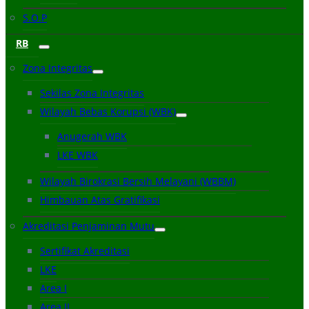
S.O.P
RB
Zona Integritas
Sekilas Zona Integritas
Wilayah Bebas Korupsi (WBK)
Anugerah WBK
LKE WBK
Wilayah Birokrasi Bersih Melayani (WBBM)
Himbauan Atas Gratifikasi
Akreditasi Penjaminan Mutu
Sertifikat Akreditasi
LKE
Area I
Area II