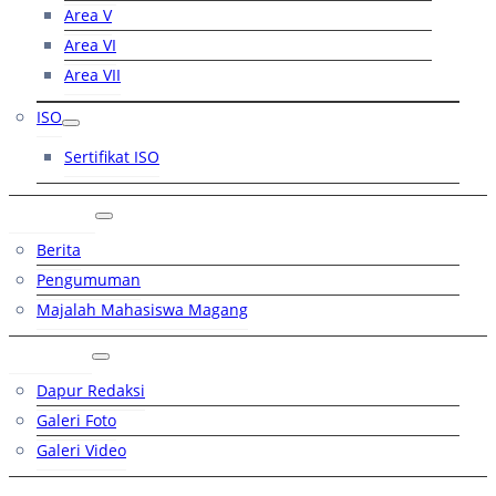
Area V
Area VI
Area VII
ISO
Sertifikat ISO
Artikel
Berita
Pengumuman
Majalah Mahasiswa Magang
Galeri
Dapur Redaksi
Galeri Foto
Galeri Video
Hubungi