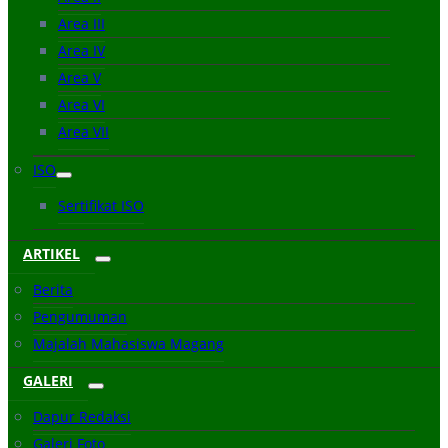
Area III
Area IV
Area V
Area VI
Area VII
ISO
Sertifikat ISO
ARTIKEL
Berita
Pengumuman
Majalah Mahasiswa Magang
GALERI
Dapur Redaksi
Galeri Foto