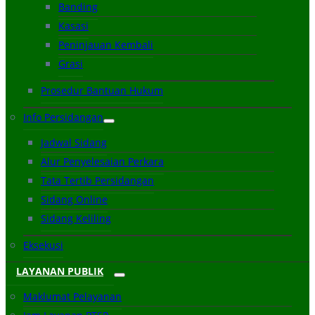
Banding
Kasasi
Peninjauan Kembali
Grasi
Prosedur Bantuan Hukum
Info Persidangan
Jadwal Sidang
Alur Penyelesaian Perkara
Tata Tertib Persidangan
Sidang Online
Sidang Keliling
Eksekusi
LAYANAN PUBLIK
Maklumat Pelayanan