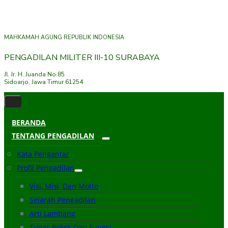
MAHKAMAH AGUNG REPUBLIK INDONESIA
PENGADILAN MILITER III-10 SURABAYA
Jl. Ir. H. Juanda No.85
Sidoarjo, Jawa Timur 61254
BERANDA
TENTANG PENGADILAN
Kata Pengantar
Profil Pengadilan
Visi, Misi, Dan Motto
Sejarah Pengadilan
Arti Lambang
Tugas Pokok Dan Fungsi