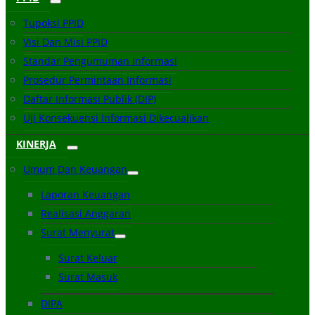
Tupoksi PPID
Visi Dan Misi PPID
Standar Pengumuman Informasi
Prosedur Permintaan Informasi
Daftar Informasi Publik (DIP)
Uji Konsekuensi Informasi Dikecualikan
KINERJA
Umum Dan Keuangan
Laporan Keuangan
Realisasi Anggaran
Surat Menyurat
Surat Keluar
Surat Masuk
DIPA