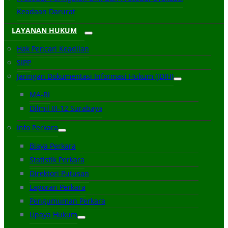
Keadaan Darurat
LAYANAN HUKUM
Hak Pencari Keadilan
SIPP
Jaringan Dokumentasi Informasi Hukum (JDIH)
MA-RI
Dilmil III-12 Surabaya
Info Perkara
Biaya Perkara
Statistik Perkara
Direktori Putusan
Laporan Perkara
Pengumuman Perkara
Upaya Hukum