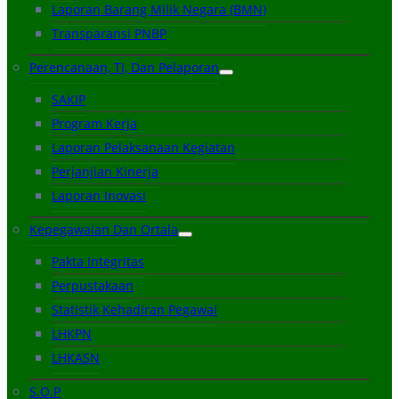
Laporan Barang Milik Negara (BMN)
Transparansi PNBP
Perencanaan, TI, Dan Pelaporan
SAKIP
Program Kerja
Laporan Pelaksanaan Kegiatan
Perjanjian Kinerja
Laporan Inovasi
Kepegawaian Dan Ortala
Pakta Integritas
Perpustakaan
Statistik Kehadiran Pegawai
LHKPN
LHKASN
S.O.P