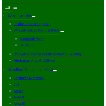
RB
Zona Integritas
Sekilas Zona Integritas
Wilayah Bebas Korupsi (WBK)
Anugerah WBK
LKE WBK
Wilayah Birokrasi Bersih Melayani (WBBM)
Himbauan Atas Gratifikasi
Akreditasi Penjaminan Mutu
Sertifikat Akreditasi
LKE
Area I
Area II
Area III