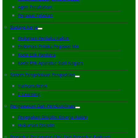
Agen Perubahan
Pegawai Teladan
Budaya Kerja
Pedoman Perilaku Hakim
Pedoman Prilaku Pegawai MA
Kode Etik Panitera
Kode Etik Aparatur Sipil Negara
Sistem Pengelolaan Pengadilan
Yurisprudensi
E-Learning
Pengawasan Dan Pendisiplinan
Penegakan Disiplin Kinerja Hakim
Hukuman Disiplin
Prosedur Peringatan Dini Dan Prosedur Evakuasi