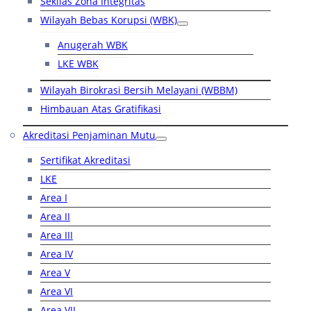
Sekilas Zona Integritas
Wilayah Bebas Korupsi (WBK)
Anugerah WBK
LKE WBK
Wilayah Birokrasi Bersih Melayani (WBBM)
Himbauan Atas Gratifikasi
Akreditasi Penjaminan Mutu
Sertifikat Akreditasi
LKE
Area I
Area II
Area III
Area IV
Area V
Area VI
Area VII