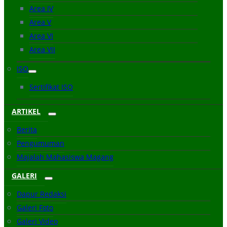
Area IV
Area V
Area VI
Area VII
ISO
Sertifikat ISO
ARTIKEL
Berita
Pengumuman
Majalah Mahasiswa Magang
GALERI
Dapur Redaksi
Galeri Foto
Galeri Video