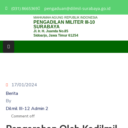
(031) 8665369
pengaduan@dilmil-surabaya.go.id
MAHKAMAH AGUNG REPUBLIK INDONESIA
PENGADILAN MILITER III-10
BERANDA
SURABAYA
Jl. Ir. H. Juanda No.85
Sidoarjo, Jawa Timur 61254
TENTANG
PENGADILAN
LAYANAN
HUKUM
LAYANAN
PUBLIK
17/01/2024
Berita
PPID
By
Dilmil III-12 Admin 2
KINERJA
Comment off
RB