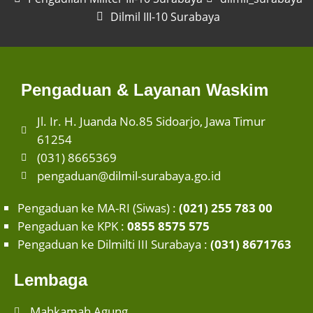
Dilmil III-10 Surabaya
Pengaduan & Layanan Waskim
Jl. Ir. H. Juanda No.85 Sidoarjo, Jawa Timur
61254
(031) 8665369
pengaduan@dilmil-surabaya.go.id
Pengaduan ke MA-RI (Siwas) :
(021) 255 783 00
Pengaduan ke KPK :
0855 8575 575
Pengaduan ke Dilmilti III Surabaya :
(031) 8671763
Lembaga
Mahkamah Agung