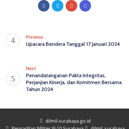
Previous
Upacara Bendera Tanggal 17 Januari 2024
Next
Penandatanganan Pakta Integritas,
Perjanjian Kinerja, dan Komitmen Bersama
Tahun 2024
dilmil-surabaya.go.id
Pengadilan Militer III-10 Surabaya
dilmil_surabaya