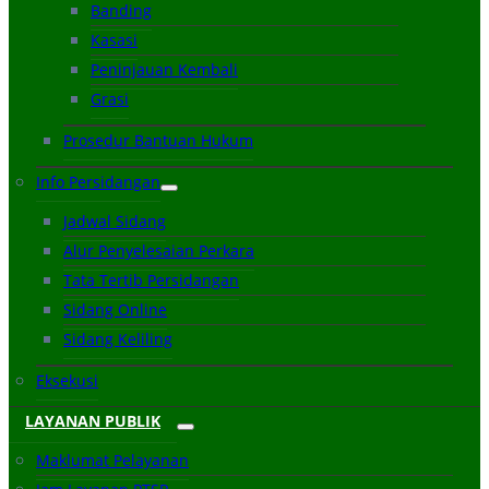
Banding
Kasasi
Peninjauan Kembali
Grasi
Prosedur Bantuan Hukum
Info Persidangan
Jadwal Sidang
Alur Penyelesaian Perkara
Tata Tertib Persidangan
Sidang Online
Sidang Keliling
Eksekusi
LAYANAN PUBLIK
Maklumat Pelayanan