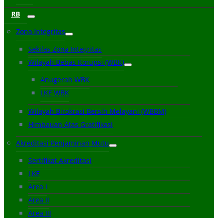
RB
Zona Integritas
Sekilas Zona Integritas
Wilayah Bebas Korupsi (WBK)
Anugerah WBK
LKE WBK
Wilayah Birokrasi Bersih Melayani (WBBM)
Himbauan Atas Gratifikasi
Akreditasi Penjaminan Mutu
Sertifikat Akreditasi
LKE
Area I
Area II
Area III