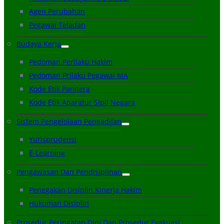
Agen Perubahan
Pegawai Teladan
Budaya Kerja
Pedoman Perilaku Hakim
Pedoman Prilaku Pegawai MA
Kode Etik Panitera
Kode Etik Aparatur Sipil Negara
Sistem Pengelolaan Pengadilan
Yurisprudensi
E-Learning
Pengawasan Dan Pendisiplinan
Penegakan Disiplin Kinerja Hakim
Hukuman Disiplin
Prosedur Peringatan Dini Dan Prosedur Evakuasi