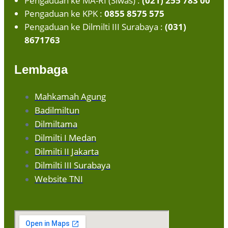
Pengaduan ke MA-RI (Siwas) :
(021) 255 783 00
Pengaduan ke KPK :
0855 8575 575
Pengaduan ke Dilmilti III Surabaya :
(031)
8671763
Lembaga
Mahkamah Agung
Badilmiltun
Dilmiltama
Dilmilti I Medan
Dilmilti II Jakarta
Dilmilti III Surabaya
Website TNI