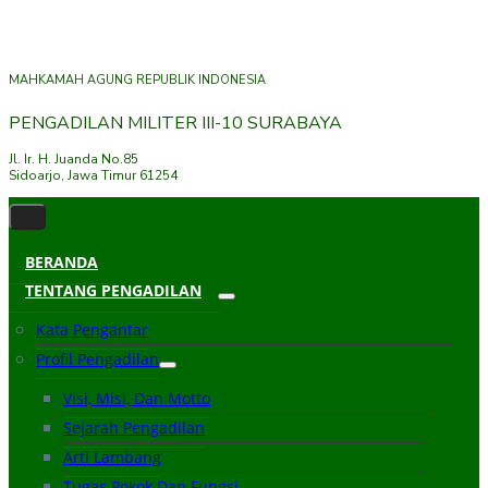
MAHKAMAH AGUNG REPUBLIK INDONESIA
PENGADILAN MILITER III-10 SURABAYA
Jl. Ir. H. Juanda No.85
Sidoarjo, Jawa Timur 61254
BERANDA
TENTANG PENGADILAN
Kata Pengantar
Profil Pengadilan
Visi, Misi, Dan Motto
Sejarah Pengadilan
Arti Lambang
Tugas Pokok Dan Fungsi