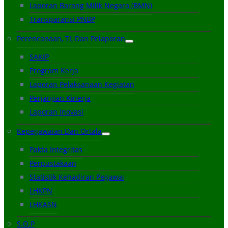
Laporan Barang Milik Negara (BMN)
Transparansi PNBP
Perencanaan, TI, Dan Pelaporan
SAKIP
Program Kerja
Laporan Pelaksanaan Kegiatan
Perjanjian Kinerja
Laporan Inovasi
Kepegawaian Dan Ortala
Pakta Integritas
Perpustakaan
Statistik Kehadiran Pegawai
LHKPN
LHKASN
S.O.P