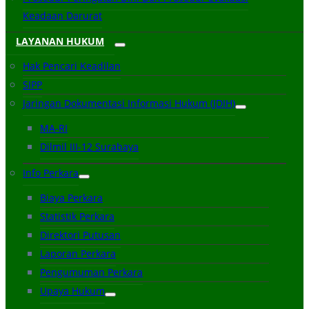
Keadaan Darurat
LAYANAN HUKUM
Hak Pencari Keadilan
SIPP
Jaringan Dokumentasi Informasi Hukum (JDIH)
MA-RI
Dilmil III-12 Surabaya
Info Perkara
Biaya Perkara
Statistik Perkara
Direktori Putusan
Laporan Perkara
Pengumuman Perkara
Upaya Hukum