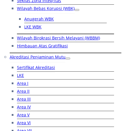
Sekilas Zona Integritas
Wilayah Bebas Korupsi (WBK)
Anugerah WBK
LKE WBK
Wilayah Birokrasi Bersih Melayani (WBBM)
Himbauan Atas Gratifikasi
Akreditasi Penjaminan Mutu
Sertifikat Akreditasi
LKE
Area I
Area II
Area III
Area IV
Area V
Area VI
Area VII