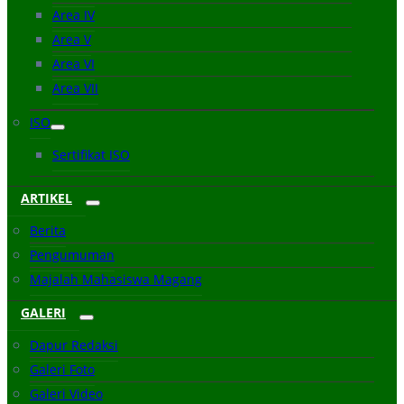
Area IV
Area V
Area VI
Area VII
ISO
Sertifikat ISO
ARTIKEL
Berita
Pengumuman
Majalah Mahasiswa Magang
GALERI
Dapur Redaksi
Galeri Foto
Galeri Video