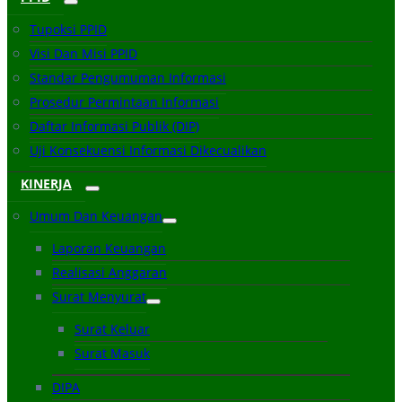
Tupoksi PPID
Visi Dan Misi PPID
Standar Pengumuman Informasi
Prosedur Permintaan Informasi
Daftar Informasi Publik (DIP)
Uji Konsekuensi Informasi Dikecualikan
KINERJA
Umum Dan Keuangan
Laporan Keuangan
Realisasi Anggaran
Surat Menyurat
Surat Keluar
Surat Masuk
DIPA