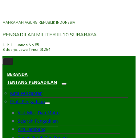
MAHKAMAH AGUNG REPUBLIK INDONESIA
PENGADILAN MILITER III-10 SURABAYA
Jl. Ir. H. Juanda No.85
Sidoarjo, Jawa Timur 61254
BERANDA
TENTANG PENGADILAN
Kata Pengantar
Profil Pengadilan
Visi, Misi, Dan Motto
Sejarah Pengadilan
Arti Lambang
Tugas Pokok Dan Fungsi