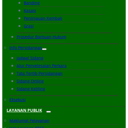
Banding
Kasasi
Peninjauan Kembali
Grasi
Prosedur Bantuan Hukum
Info Persidangan
Jadwal Sidang
Alur Penyelesaian Perkara
Tata Tertib Persidangan
Sidang Online
Sidang Keliling
Eksekusi
LAYANAN PUBLIK
Maklumat Pelayanan