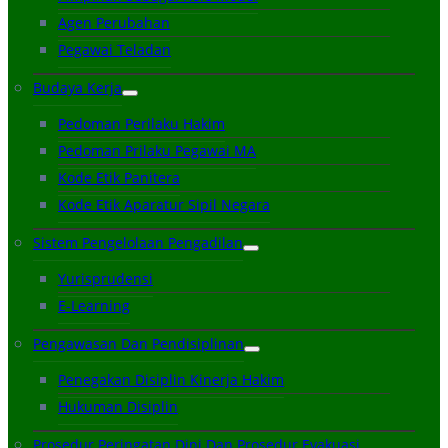
Agen Perubahan
Pegawai Teladan
Budaya Kerja
Pedoman Perilaku Hakim
Pedoman Prilaku Pegawai MA
Kode Etik Panitera
Kode Etik Aparatur Sipil Negara
Sistem Pengelolaan Pengadilan
Yurisprudensi
E-Learning
Pengawasan Dan Pendisiplinan
Penegakan Disiplin Kinerja Hakim
Hukuman Disiplin
Prosedur Peringatan Dini Dan Prosedur Evakuasi