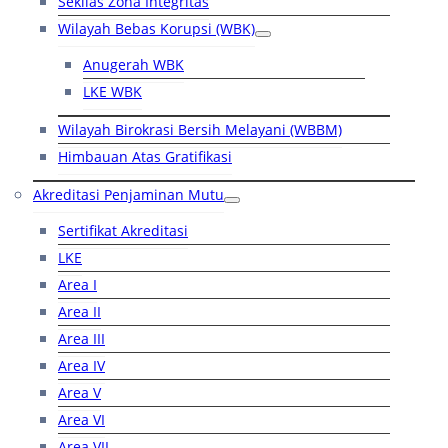
Sekilas Zona Integritas
Wilayah Bebas Korupsi (WBK)
Anugerah WBK
LKE WBK
Wilayah Birokrasi Bersih Melayani (WBBM)
Himbauan Atas Gratifikasi
Akreditasi Penjaminan Mutu
Sertifikat Akreditasi
LKE
Area I
Area II
Area III
Area IV
Area V
Area VI
Area VII