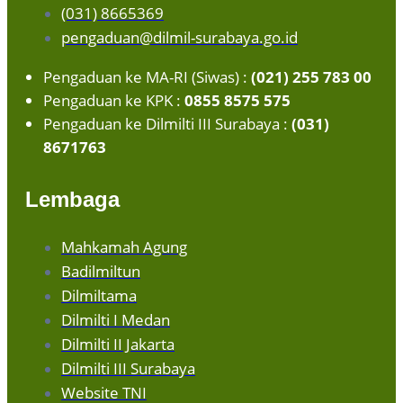
(031) 8665369
pengaduan@dilmil-surabaya.go.id
Pengaduan ke MA-RI (Siwas) :
(021) 255 783 00
Pengaduan ke KPK :
0855 8575 575
Pengaduan ke Dilmilti III Surabaya :
(031)
8671763
Lembaga
Mahkamah Agung
Badilmiltun
Dilmiltama
Dilmilti I Medan
Dilmilti II Jakarta
Dilmilti III Surabaya
Website TNI