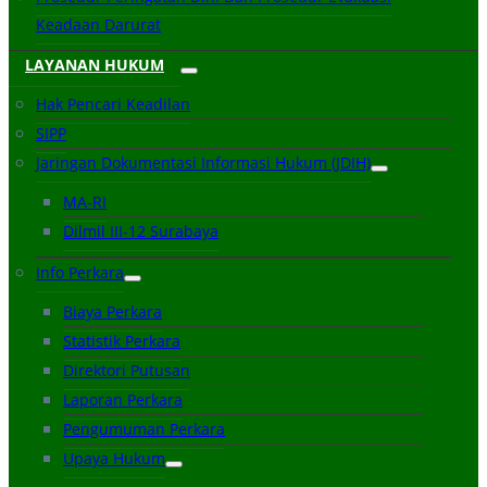
Keadaan Darurat
LAYANAN HUKUM
Hak Pencari Keadilan
SIPP
Jaringan Dokumentasi Informasi Hukum (JDIH)
MA-RI
Dilmil III-12 Surabaya
Info Perkara
Biaya Perkara
Statistik Perkara
Direktori Putusan
Laporan Perkara
Pengumuman Perkara
Upaya Hukum