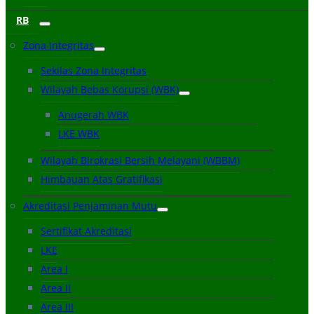
RB
Zona Integritas
Sekilas Zona Integritas
Wilayah Bebas Korupsi (WBK)
Anugerah WBK
LKE WBK
Wilayah Birokrasi Bersih Melayani (WBBM)
Himbauan Atas Gratifikasi
Akreditasi Penjaminan Mutu
Sertifikat Akreditasi
LKE
Area I
Area II
Area III