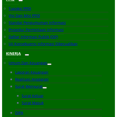
Tupoksi PPID
Visi Dan Misi PPID
Standar Pengumuman Informasi
Prosedur Permintaan Informasi
Daftar Informasi Publik (DIP)
Uji Konsekuensi Informasi Dikecualikan
KINERJA
Umum Dan Keuangan
Laporan Keuangan
Realisasi Anggaran
Surat Menyurat
Surat Keluar
Surat Masuk
DIPA