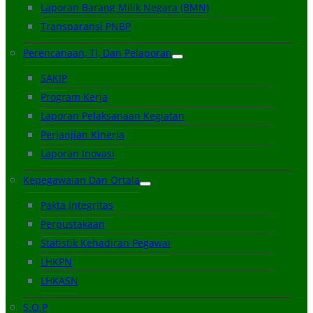
Laporan Barang Milik Negara (BMN)
Transparansi PNBP
Perencanaan, TI, Dan Pelaporan
SAKIP
Program Kerja
Laporan Pelaksanaan Kegiatan
Perjanjian Kinerja
Laporan Inovasi
Kepegawaian Dan Ortala
Pakta Integritas
Perpustakaan
Statistik Kehadiran Pegawai
LHKPN
LHKASN
S.O.P