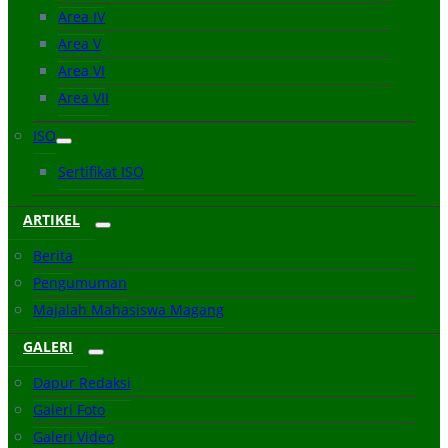
Area IV
Area V
Area VI
Area VII
ISO
Sertifikat ISO
ARTIKEL
Berita
Pengumuman
Majalah Mahasiswa Magang
GALERI
Dapur Redaksi
Galeri Foto
Galeri Video