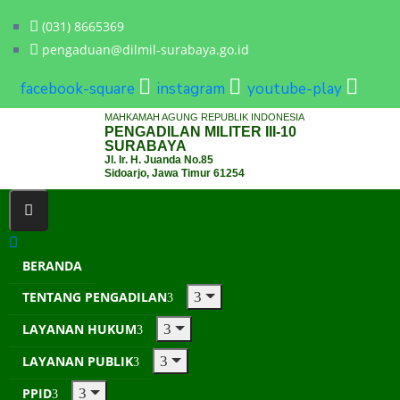
(031) 8665369
pengaduan@dilmil-surabaya.go.id
facebook-square
instagram
youtube-play
MAHKAMAH AGUNG REPUBLIK INDONESIA
PENGADILAN MILITER III-10
SURABAYA
Jl. Ir. H. Juanda No.85
Sidoarjo, Jawa Timur 61254
BERANDA
TENTANG PENGADILAN
LAYANAN HUKUM
LAYANAN PUBLIK
PPID