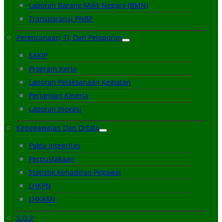
Laporan Barang Milik Negara (BMN)
Transparansi PNBP
Perencanaan, TI, Dan Pelaporan
SAKIP
Program Kerja
Laporan Pelaksanaan Kegiatan
Perjanjian Kinerja
Laporan Inovasi
Kepegawaian Dan Ortala
Pakta Integritas
Perpustakaan
Statistik Kehadiran Pegawai
LHKPN
LHKASN
S.O.P