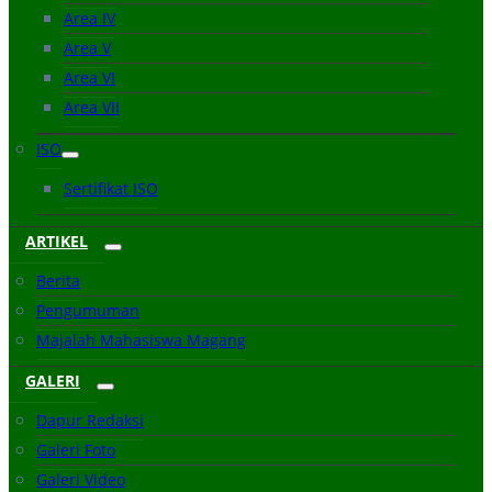
Area IV
Area V
Area VI
Area VII
ISO
Sertifikat ISO
ARTIKEL
Berita
Pengumuman
Majalah Mahasiswa Magang
GALERI
Dapur Redaksi
Galeri Foto
Galeri Video