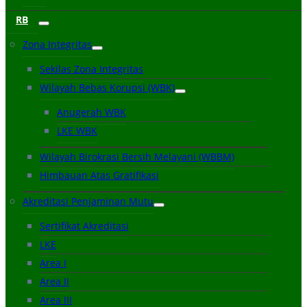
RB
Zona Integritas
Sekilas Zona Integritas
Wilayah Bebas Korupsi (WBK)
Anugerah WBK
LKE WBK
Wilayah Birokrasi Bersih Melayani (WBBM)
Himbauan Atas Gratifikasi
Akreditasi Penjaminan Mutu
Sertifikat Akreditasi
LKE
Area I
Area II
Area III