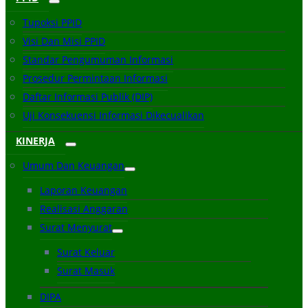
Tupoksi PPID
Visi Dan Misi PPID
Standar Pengumuman Informasi
Prosedur Permintaan Informasi
Daftar Informasi Publik (DIP)
Uji Konsekuensi Informasi Dikecualikan
KINERJA
Umum Dan Keuangan
Laporan Keuangan
Realisasi Anggaran
Surat Menyurat
Surat Keluar
Surat Masuk
DIPA