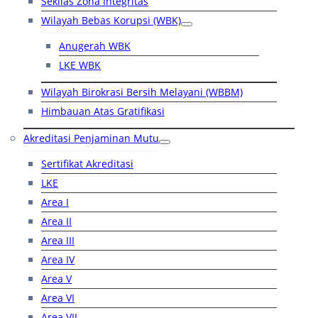
Sekilas Zona Integritas
Wilayah Bebas Korupsi (WBK)
Anugerah WBK
LKE WBK
Wilayah Birokrasi Bersih Melayani (WBBM)
Himbauan Atas Gratifikasi
Akreditasi Penjaminan Mutu
Sertifikat Akreditasi
LKE
Area I
Area II
Area III
Area IV
Area V
Area VI
Area VII