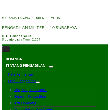
MAHKAMAH AGUNG REPUBLIK INDONESIA
PENGADILAN MILITER III-10 SURABAYA
Jl. Ir. H. Juanda No.85
Sidoarjo, Jawa Timur 61254
BERANDA
TENTANG PENGADILAN
Kata Pengantar
Profil Pengadilan
Visi, Misi, Dan Motto
Sejarah Pengadilan
Arti Lambang
Tugas Pokok Dan Fungsi