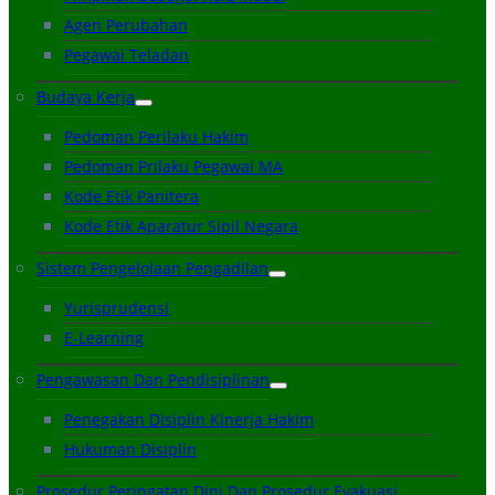
Agen Perubahan
Pegawai Teladan
Budaya Kerja
Pedoman Perilaku Hakim
Pedoman Prilaku Pegawai MA
Kode Etik Panitera
Kode Etik Aparatur Sipil Negara
Sistem Pengelolaan Pengadilan
Yurisprudensi
E-Learning
Pengawasan Dan Pendisiplinan
Penegakan Disiplin Kinerja Hakim
Hukuman Disiplin
Prosedur Peringatan Dini Dan Prosedur Evakuasi