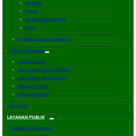
Banding
Kasasi
Peninjauan Kembali
Grasi
Prosedur Bantuan Hukum
Info Persidangan
Jadwal Sidang
Alur Penyelesaian Perkara
Tata Tertib Persidangan
Sidang Online
Sidang Keliling
Eksekusi
LAYANAN PUBLIK
Maklumat Pelayanan