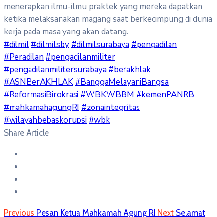
menerapkan ilmu-ilmu praktek yang mereka dapatkan
ketika melaksanakan magang saat berkecimpung di dunia
kerja pada masa yang akan datang.
#dilmil
#dilmilsby
#dilmilsurabaya
#pengadilan
#Peradilan
#pengadilanmiliter
#pengadilanmilitersurabaya
#berakhlak
#ASNBerAKHLAK
#BanggaMelayaniBangsa
#ReformasiBirokrasi
#WBKWBBM
#kemenPANRB
#mahkamahagungRI
#zonaintegritas
#wilayahbebaskorupsi
#wbk
Share Article
Previous
Pesan Ketua Mahkamah Agung RI
Next
Selamat