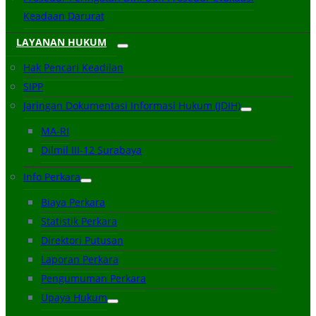
Keadaan Darurat
LAYANAN HUKUM
Hak Pencari Keadilan
SIPP
Jaringan Dokumentasi Informasi Hukum (JDIH)
MA-RI
Dilmil III-12 Surabaya
Info Perkara
Biaya Perkara
Statistik Perkara
Direktori Putusan
Laporan Perkara
Pengumuman Perkara
Upaya Hukum