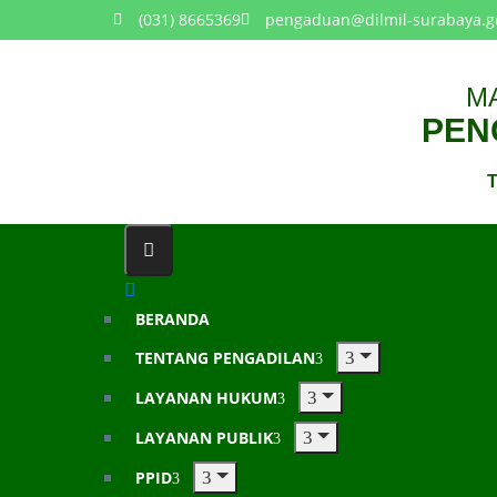
(031) 8665369
pengaduan@dilmil-surabaya.g
M
PENG
T
BERANDA
TENTANG PENGADILAN
LAYANAN HUKUM
LAYANAN PUBLIK
PPID