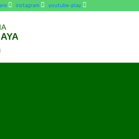
are
instagram
youtube-play
IA
BAYA
d