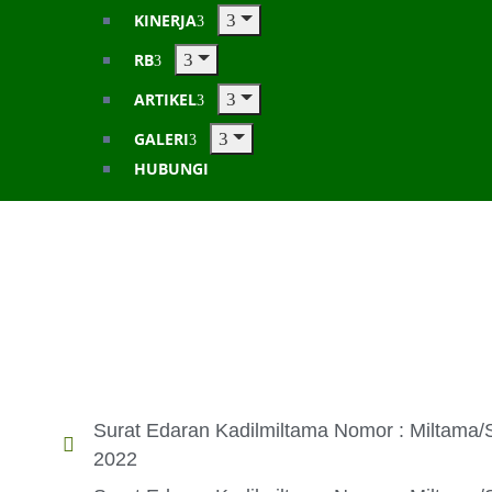
KINERJA
RB
ARTIKEL
GALERI
HUBUNGI
Surat Edaran Kadilmiltama Nomor : Miltama/
2022