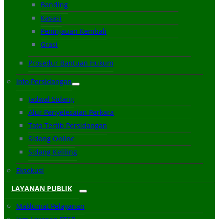
Banding
Kasasi
Peninjauan Kembali
Grasi
Prosedur Bantuan Hukum
Info Persidangan
Jadwal Sidang
Alur Penyelesaian Perkara
Tata Tertib Persidangan
Sidang Online
Sidang Keliling
Eksekusi
LAYANAN PUBLIK
Maklumat Pelayanan