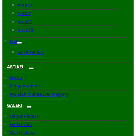
Area IV
Area V
Area VI
Area VII
ISO
Sertifikat ISO
ARTIKEL
Berita
Pengumuman
Majalah Mahasiswa Magang
GALERI
Dapur Redaksi
Galeri Foto
Galeri Video