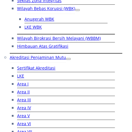
Sekilas Zona Integritas
Wilayah Bebas Korupsi (WBK)
Anugerah WBK
LKE WBK
Wilayah Birokrasi Bersih Melayani (WBBM)
Himbauan Atas Gratifikasi
Akreditasi Penjaminan Mutu
Sertifikat Akreditasi
LKE
Area I
Area II
Area III
Area IV
Area V
Area VI
Area VII