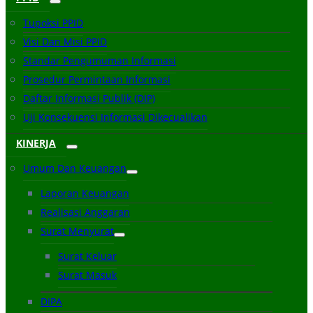
Tupoksi PPID
Visi Dan Misi PPID
Standar Pengumuman Informasi
Prosedur Permintaan Informasi
Daftar Informasi Publik (DIP)
Uji Konsekuensi Informasi Dikecualikan
KINERJA
Umum Dan Keuangan
Laporan Keuangan
Realisasi Anggaran
Surat Menyurat
Surat Keluar
Surat Masuk
DIPA