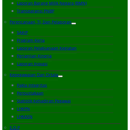
Laporan Barang Milik Negara (BMN)
Transparansi PNBP
Perencanaan, TI, Dan Pelaporan
SAKIP
Program Kerja
Laporan Pelaksanaan Kegiatan
Perjanjian Kinerja
Laporan Inovasi
Kepegawaian Dan Ortala
Pakta Integritas
Perpustakaan
Statistik Kehadiran Pegawai
LHKPN
LHKASN
S.O.P