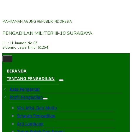
MAHKAMAH AGUNG REPUBLIK INDONESIA
PENGADILAN MILITER III-10 SURABAYA
Jl. Ir. H. Juanda No.85
Sidoarjo, Jawa Timur 61254
BERANDA
TENTANG PENGADILAN
Kata Pengantar
Profil Pengadilan
Visi, Misi, Dan Motto
Sejarah Pengadilan
Arti Lambang
Tugas Pokok Dan Fungsi