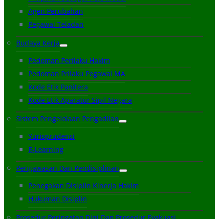
Agen Perubahan
Pegawai Teladan
Budaya Kerja
Pedoman Perilaku Hakim
Pedoman Prilaku Pegawai MA
Kode Etik Panitera
Kode Etik Aparatur Sipil Negara
Sistem Pengelolaan Pengadilan
Yurisprudensi
E-Learning
Pengawasan Dan Pendisiplinan
Penegakan Disiplin Kinerja Hakim
Hukuman Disiplin
Prosedur Peringatan Dini Dan Prosedur Evakuasi