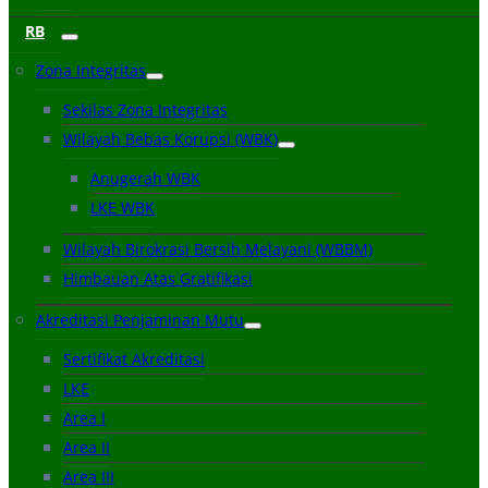
RB
Zona Integritas
Sekilas Zona Integritas
Wilayah Bebas Korupsi (WBK)
Anugerah WBK
LKE WBK
Wilayah Birokrasi Bersih Melayani (WBBM)
Himbauan Atas Gratifikasi
Akreditasi Penjaminan Mutu
Sertifikat Akreditasi
LKE
Area I
Area II
Area III