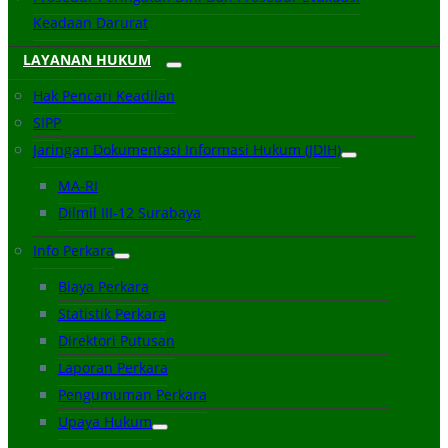
Keadaan Darurat
LAYANAN HUKUM
Hak Pencari Keadilan
SIPP
Jaringan Dokumentasi Informasi Hukum (JDIH)
MA-RI
Dilmil III-12 Surabaya
Info Perkara
Biaya Perkara
Statistik Perkara
Direktori Putusan
Laporan Perkara
Pengumuman Perkara
Upaya Hukum