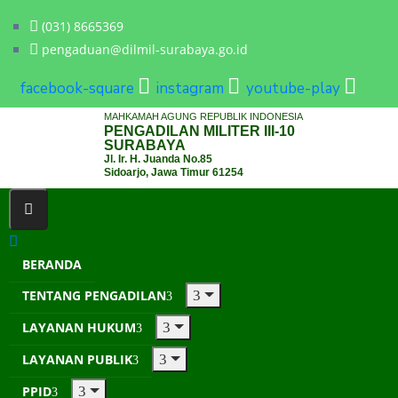
(031) 8665369
pengaduan@dilmil-surabaya.go.id
facebook-square
instagram
youtube-play
MAHKAMAH AGUNG REPUBLIK INDONESIA
PENGADILAN MILITER III-10
SURABAYA
Jl. Ir. H. Juanda No.85
Sidoarjo, Jawa Timur 61254
BERANDA
TENTANG PENGADILAN
LAYANAN HUKUM
LAYANAN PUBLIK
PPID