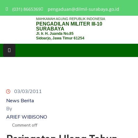
(031) 8665369
pengaduan@dilmil-surabaya.go.id
MAHKAMAH AGUNG REPUBLIK INDONESIA
PENGADILAN MILITER III-10
BERANDA
SURABAYA
Jl. Ir. H. Juanda No.85
Sidoarjo, Jawa Timur 61254
TENTANG
PENGADILAN
LAYANAN
HUKUM
LAYANAN
PUBLIK
03/03/2011
News Berita
PPID
By
ARIEF WIBISONO
KINERJA
Comment off
RB