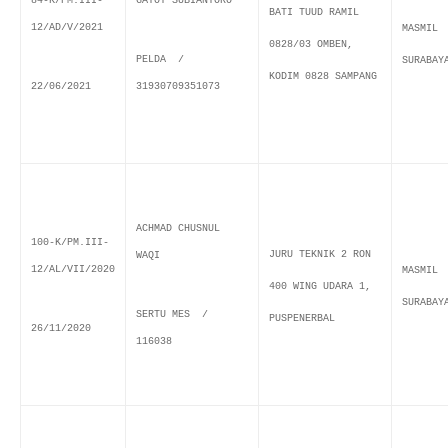
84-K/PM.III-
GATOT SUBIANTORO
BATI TUUD RAMIL
12/AD/V/2021
MASMIL
0828/03 OMBEN,
PELDA /
SURABAY
KODIM 0828 SAMPANG
22/06/2021
31930709351073
ACHMAD CHUSNUL
100-K/PM.III-
JURU TEKNIK 2 RON
WAQI
12/AL/VII/2020
MASMIL
400 WING UDARA 1,
SURABA
SERTU MES /
PUSPENERBAL
26/11/2020
116038