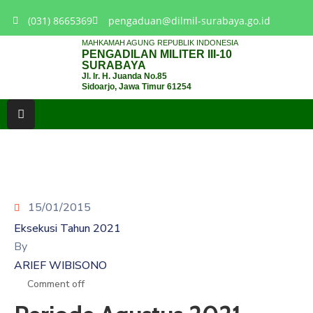
(031) 8665369
pengaduan@dilmil-surabaya.go.id
MAHKAMAH AGUNG REPUBLIK INDONESIA
PENGADILAN MILITER III-10
BERANDA
SURABAYA
Jl. Ir. H. Juanda No.85
Sidoarjo, Jawa Timur 61254
TENTANG
PENGADILAN
LAYANAN
HUKUM
LAYANAN
PUBLIK
15/01/2015
Eksekusi Tahun 2021
PPID
By
ARIEF WIBISONO
KINERJA
Comment off
RB