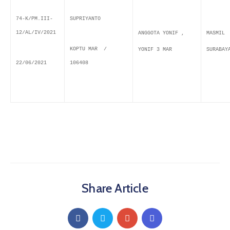
74-K/PM.III-
SUPRIYANTO
12/AL/IV/2021
ANGGOTA YONIF ,
MASMIL
KOPTU MAR /
YONIF 3 MAR
SURABAY
22/06/2021
106408
Share Article