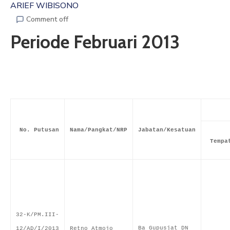
ARIEF WIBISONO
ARTIKEL
Comment off
Periode Februari 2013
GALERI
HUBUNGI
No. Putusan
Nama/Pangkat/NRP
Jabatan/Kesatuan
Tempa
32-K/PM.III-
Ba Gupusjat DN
12/AD/I/2013
Retno Atmojo