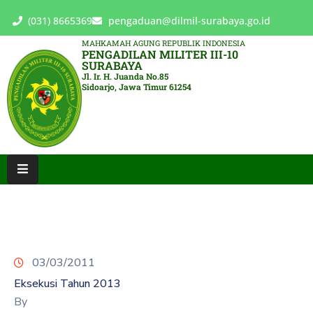
(031) 8665369
pengaduan@dilmil-surabaya.go.id
MAHKAMAH AGUNG REPUBLIK INDONESIA
PENGADILAN MILITER III-10
BERANDA
SURABAYA
Jl. Ir. H. Juanda No.85
Sidoarjo, Jawa Timur 61254
TENTANG
PENGADILAN
LAYANAN
HUKUM
LAYANAN
PUBLIK
PPID
03/03/2011
KINERJA
Eksekusi Tahun 2013
RB
By