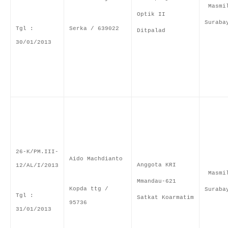
Masmi
Optik II
Suraba
Tgl :
Serka / 639022
Ditpalad
30/01/2013
26-K/PM.III-
Aido Machdianto
Anggota KRI
12/AL/I/2013
Masmi
Mmandau-621
Kopda ttg /
Suraba
Tgl :
Satkat Koarmatim
95736
31/01/2013