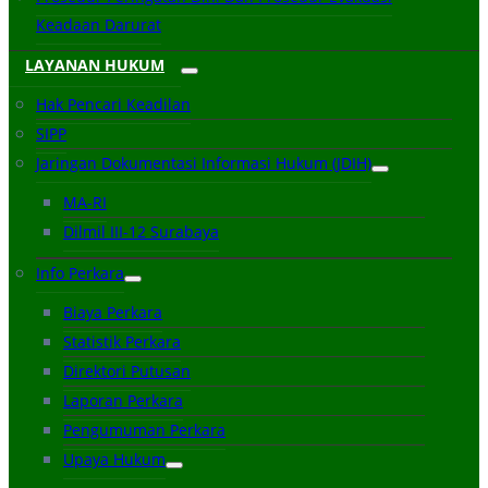
Keadaan Darurat
LAYANAN HUKUM
Hak Pencari Keadilan
SIPP
Jaringan Dokumentasi Informasi Hukum (JDIH)
MA-RI
Dilmil III-12 Surabaya
Info Perkara
Biaya Perkara
Statistik Perkara
Direktori Putusan
Laporan Perkara
Pengumuman Perkara
Upaya Hukum