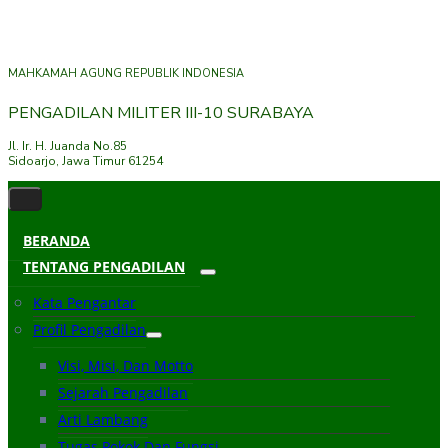
MAHKAMAH AGUNG REPUBLIK INDONESIA
PENGADILAN MILITER III-10 SURABAYA
Jl. Ir. H. Juanda No.85
Sidoarjo, Jawa Timur 61254
BERANDA
TENTANG PENGADILAN
Kata Pengantar
Profil Pengadilan
Visi, Misi, Dan Motto
Sejarah Pengadilan
Arti Lambang
Tugas Pokok Dan Fungsi