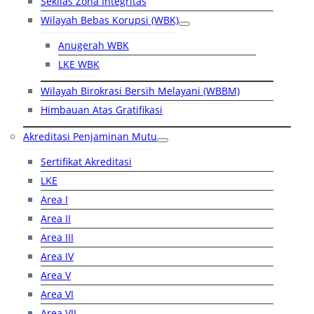
Sekilas Zona Integritas
Wilayah Bebas Korupsi (WBK)
Anugerah WBK
LKE WBK
Wilayah Birokrasi Bersih Melayani (WBBM)
Himbauan Atas Gratifikasi
Akreditasi Penjaminan Mutu
Sertifikat Akreditasi
LKE
Area I
Area II
Area III
Area IV
Area V
Area VI
Area VII