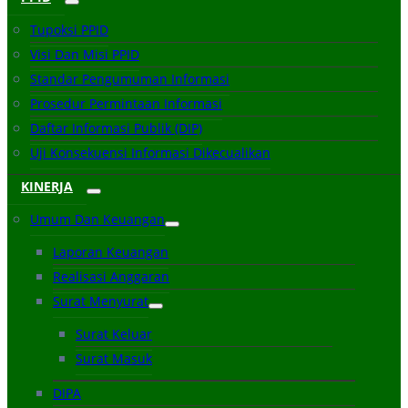
Tupoksi PPID
Visi Dan Misi PPID
Standar Pengumuman Informasi
Prosedur Permintaan Informasi
Daftar Informasi Publik (DIP)
Uji Konsekuensi Informasi Dikecualikan
KINERJA
Umum Dan Keuangan
Laporan Keuangan
Realisasi Anggaran
Surat Menyurat
Surat Keluar
Surat Masuk
DIPA