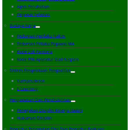
Agen Perubahan
Pegawai Teladan
Budaya Kerja
Pedoman Perilaku Hakim
Pedoman Prilaku Pegawai MA
Kode Etik Panitera
Kode Etik Aparatur Sipil Negara
Sistem Pengelolaan Pengadilan
Yurisprudensi
E-Learning
Pengawasan Dan Pendisiplinan
Penegakan Disiplin Kinerja Hakim
Hukuman Disiplin
Prosedur Peringatan Dini Dan Prosedur Evakuasi