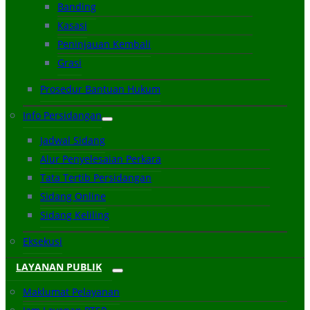
Banding
Kasasi
Peninjauan Kembali
Grasi
Prosedur Bantuan Hukum
Info Persidangan
Jadwal Sidang
Alur Penyelesaian Perkara
Tata Tertib Persidangan
Sidang Online
Sidang Keliling
Eksekusi
LAYANAN PUBLIK
Maklumat Pelayanan