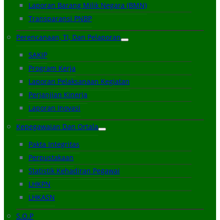
Laporan Barang Milik Negara (BMN)
Transparansi PNBP
Perencanaan, TI, Dan Pelaporan
SAKIP
Program Kerja
Laporan Pelaksanaan Kegiatan
Perjanjian Kinerja
Laporan Inovasi
Kepegawaian Dan Ortala
Pakta Integritas
Perpustakaan
Statistik Kehadiran Pegawai
LHKPN
LHKASN
S.O.P