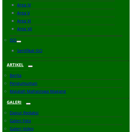
Area IV
Area V
Area VI
Area VII
ISO
Sertifikat ISO
ARTIKEL
Berita
Pengumuman
Majalah Mahasiswa Magang
GALERI
Dapur Redaksi
Galeri Foto
Galeri Video