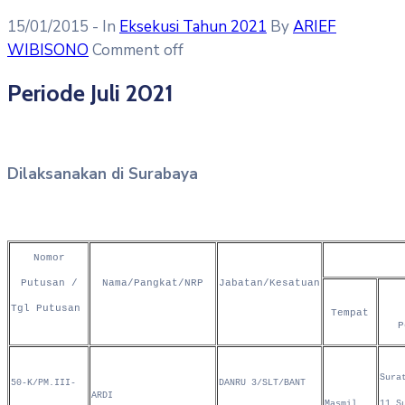
15/01/2015
- In
Eksekusi Tahun 2021
By
ARIEF
WIBISONO
Comment off
Periode Juli 2021
Dilaksanakan di Surabaya
Nomor
Putusan /
Nama/Pangkat/NRP
Jabatan/Kesatuan
Tgl Putusan
Tempat
P
Sura
50-K/PM.III-
DANRU 3/SLT/BANT
ARDI
Masmil
11 S