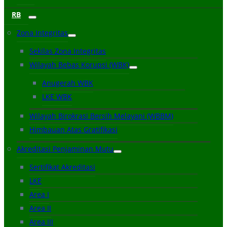
RB
Zona Integritas
Sekilas Zona Integritas
Wilayah Bebas Korupsi (WBK)
Anugerah WBK
LKE WBK
Wilayah Birokrasi Bersih Melayani (WBBM)
Himbauan Atas Gratifikasi
Akreditasi Penjaminan Mutu
Sertifikat Akreditasi
LKE
Area I
Area II
Area III