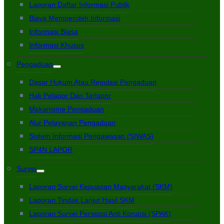
Laporan Daftar Informasi Publik
Biaya Memperoleh Informasi
Informasi Biasa
Informasi Khusus
Pengaduan
Dasar Hukum Atau Regulasi Pengaduan
Hak Pelapor Dan Terlapor
Mekanisme Pengaduan
Alur Pelayanan Pengaduan
Sistem Informasi Pengawasan (SIWAS)
SP4N LAPOR
Survei
Laporan Survei Kepuasan Masyarakat (SKM)
Laporan Tindak Lanjut Hasil SKM
Laporan Survei Persepsi Anti Korupsi (SPAK)