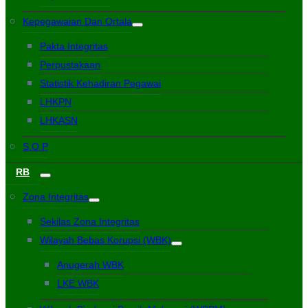
Kepegawaian Dan Ortala
Pakta Integritas
Perpustakaan
Statistik Kehadiran Pegawai
LHKPN
LHKASN
S.O.P
RB
Zona Integritas
Sekilas Zona Integritas
Wilayah Bebas Korupsi (WBK)
Anugerah WBK
LKE WBK