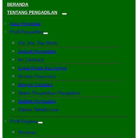
BERANDA
TENTANG PENGADILAN
Kata Pengantar
Profil Pengadilan
Visi, Misi, Dan Motto
Sejarah Pengadilan
Arti Lambang
Tugas Pokok Dan Fungsi
Struktur Organisasi
Wilayah Yurisdiksi
Sistem Pengelolaan Pengadilan
Statistik Pengadilan
Pejabat Sebelumnya
Profil Pegawai
Pimpinan