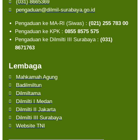
(031) 8665369
pengaduan@dilmil-surabaya.go.id
Pengaduan ke MA-RI (Siwas) :
(021) 255 783 00
Pengaduan ke KPK :
0855 8575 575
Pengaduan ke Dilmilti III Surabaya :
(031)
8671763
Lembaga
Mahkamah Agung
Badilmiltun
Dilmiltama
Dilmilti I Medan
Dilmilti II Jakarta
Dilmilti III Surabaya
Website TNI