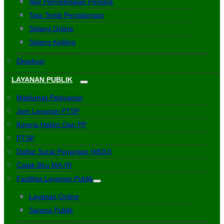
Alur Penyelesaian Perkara
Tata Tertib Persidangan
Sidang Online
Sidang Keliling
Eksekusi
LAYANAN PUBLIK
Maklumat Pelayanan
Jam Layanan PTSP
Kinerja Hakim Dan PP
PTSP
Daftar Surat Perjanjian (MOU)
Catak Biru MA-RI
Fasilitas Layanan Publik
Layanan Online
Sarana Publik