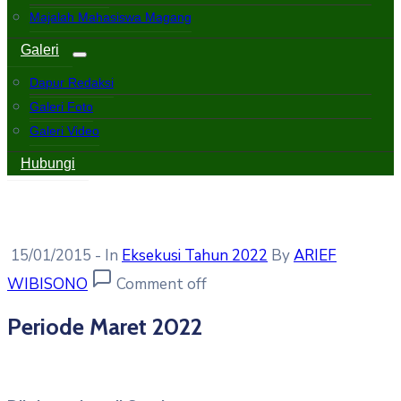
Majalah Mahasiswa Magang
Galeri
Dapur Redaksi
Galeri Foto
Galeri Video
Hubungi
15/01/2015
- In
Eksekusi Tahun 2022
By
ARIEF
WIBISONO
Comment off
Periode Maret 2022