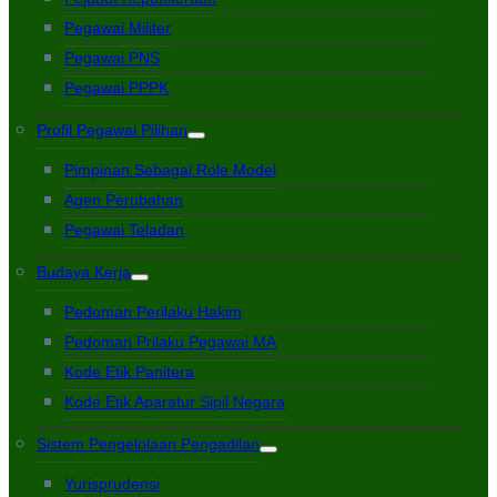
Pegawai Militer
Pegawai PNS
Pegawai PPPK
Profil Pegawai Pilihan
Pimpinan Sebagai Role Model
Agen Perubahan
Pegawai Teladan
Budaya Kerja
Pedoman Perilaku Hakim
Pedoman Prilaku Pegawai MA
Kode Etik Panitera
Kode Etik Aparatur Sipil Negara
Sistem Pengelolaan Pengadilan
Yurisprudensi