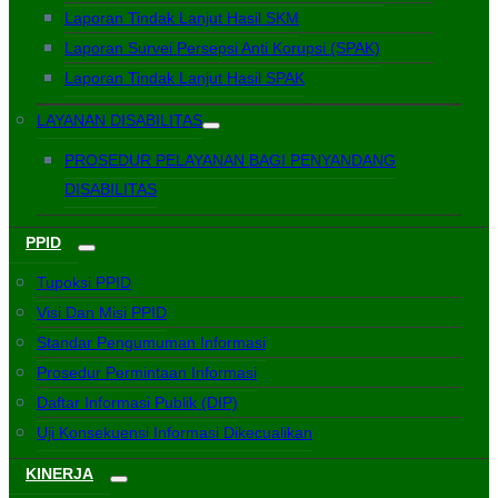
Laporan Tindak Lanjut Hasil SKM
Laporan Survei Persepsi Anti Korupsi (SPAK)
Laporan Tindak Lanjut Hasil SPAK
LAYANAN DISABILITAS
PROSEDUR PELAYANAN BAGI PENYANDANG
DISABILITAS
PPID
Tupoksi PPID
Visi Dan Misi PPID
Standar Pengumuman Informasi
Prosedur Permintaan Informasi
Daftar Informasi Publik (DIP)
Uji Konsekuensi Informasi Dikecualikan
KINERJA