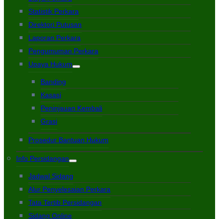
Statistik Perkara
Direktori Putusan
Laporan Perkara
Pengumuman Perkara
Upaya Hukum
Banding
Kasasi
Peninjauan Kembali
Grasi
Prosedur Bantuan Hukum
Info Persidangan
Jadwal Sidang
Alur Penyelesaian Perkara
Tata Tertib Persidangan
Sidang Online