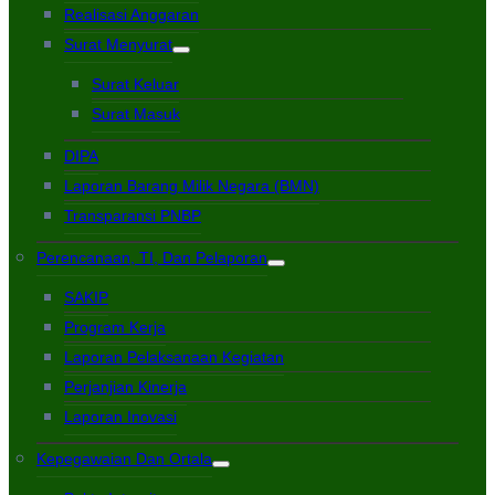
Realisasi Anggaran
Surat Menyurat
Surat Keluar
Surat Masuk
DIPA
Laporan Barang Milik Negara (BMN)
Transparansi PNBP
Perencanaan, TI, Dan Pelaporan
SAKIP
Program Kerja
Laporan Pelaksanaan Kegiatan
Perjanjian Kinerja
Laporan Inovasi
Kepegawaian Dan Ortala