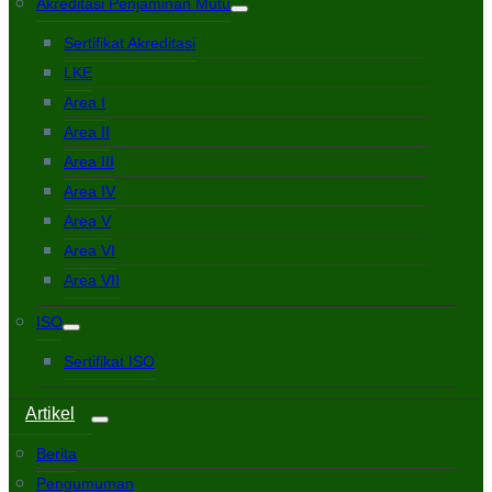
Akreditasi Penjaminan Mutu
Sertifikat Akreditasi
LKE
Area I
Area II
Area III
Area IV
Area V
Area VI
Area VII
ISO
Sertifikat ISO
Artikel
Berita
Pengumuman