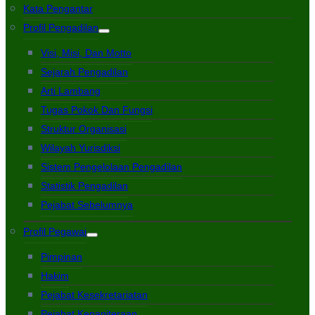
Kata Pengantar
Profil Pengadilan
Visi, Misi, Dan Motto
Sejarah Pengadilan
Arti Lambang
Tugas Pokok Dan Fungsi
Struktur Organisasi
Wilayah Yurisdiksi
Sistem Pengelolaan Pengadilan
Statistik Pengadilan
Pejabat Sebelumnya
Profil Pegawai
Pimpinan
Hakim
Pejabat Kesekretariatan
Pejabat Kepaniteraan