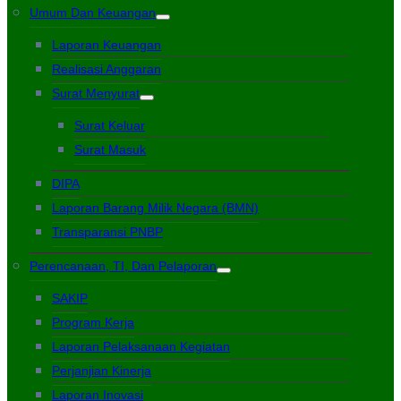
Umum Dan Keuangan
Laporan Keuangan
Realisasi Anggaran
Surat Menyurat
Surat Keluar
Surat Masuk
DIPA
Laporan Barang Milik Negara (BMN)
Transparansi PNBP
Perencanaan, TI, Dan Pelaporan
SAKIP
Program Kerja
Laporan Pelaksanaan Kegiatan
Perjanjian Kinerja
Laporan Inovasi