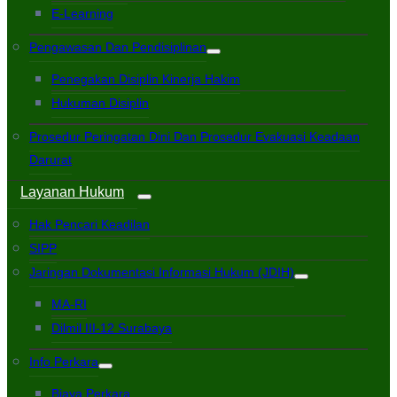
E-Learning
Pengawasan Dan Pendisiplinan
Penegakan Disiplin Kinerja Hakim
Hukuman Disiplin
Prosedur Peringatan Dini Dan Prosedur Evakuasi Keadaan
Darurat
Layanan Hukum
Hak Pencari Keadilan
SIPP
Jaringan Dokumentasi Informasi Hukum (JDIH)
MA-RI
Dilmil III-12 Surabaya
Info Perkara
Biaya Perkara