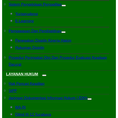
Sistem Pengelolaan Pengadilan
Yurisprudensi
E-Learning
Pengawasan Dan Pendisiplinan
Penegakan Disiplin Kinerja Hakim
Hukuman Disiplin
Prosedur Peringatan Dini Dan Prosedur Evakuasi Keadaan
Darurat
LAYANAN HUKUM
Hak Pencari Keadilan
SIPP
Jaringan Dokumentasi Informasi Hukum (JDIH)
MA-RI
Dilmil III-12 Surabaya