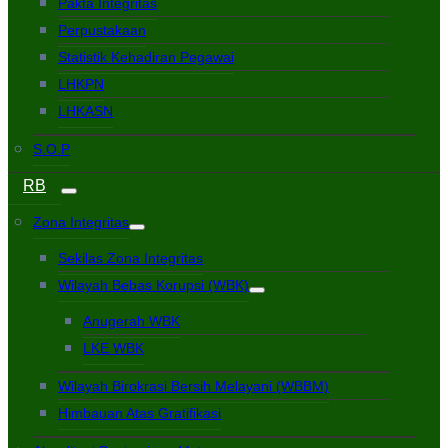
Pakta Integritas
Perpustakaan
Statistik Kehadiran Pegawai
LHKPN
LHKASN
S.O.P
RB
Zona Integritas
Sekilas Zona Integritas
Wilayah Bebas Korupsi (WBK)
Anugerah WBK
LKE WBK
Wilayah Birokrasi Bersih Melayani (WBBM)
Himbauan Atas Gratifikasi