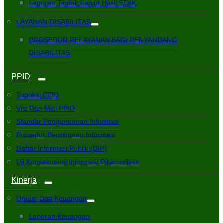
Laporan Tindak Lanjut Hasil SPAK
LAYANAN DISABILITAS
PROSEDUR PELAYANAN BAGI PENYANDANG
DISABILITAS
PPID
Tupoksi PPID
Visi Dan Misi PPID
Standar Pengumuman Informasi
Prosedur Permintaan Informasi
Daftar Informasi Publik (DIP)
Uji Konsekuensi Informasi Dikecualikan
Kinerja
Umum Dan Keuangan
Laporan Keuangan