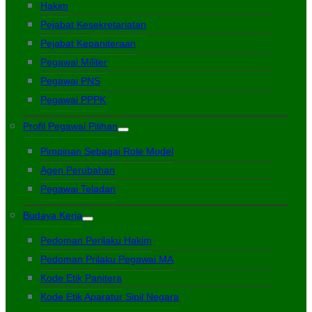
Hakim
Pejabat Kesekretariatan
Pejabat Kepaniteraan
Pegawai Militer
Pegawai PNS
Pegawai PPPK
Profil Pegawai Pilihan
Pimpinan Sebagai Role Model
Agen Perubahan
Pegawai Teladan
Budaya Kerja
Pedoman Perilaku Hakim
Pedoman Prilaku Pegawai MA
Kode Etik Panitera
Kode Etik Aparatur Sipil Negara