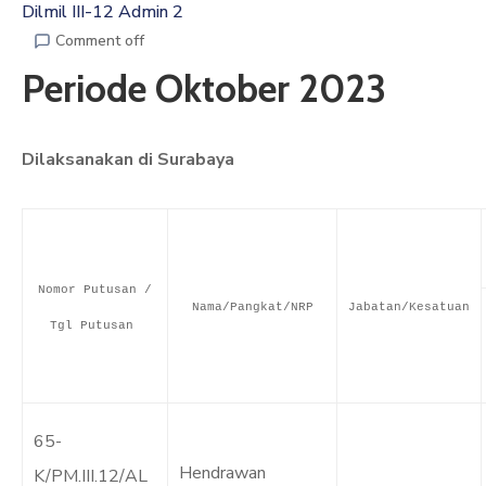
Dilmil III-12 Admin 2
ARTIKEL
Comment off
Periode Oktober 2023
GALERI
HUBUNGI
Dilaksanakan di Surabaya
Nomor Putusan /
Nama/Pangkat/NRP
Jabatan/Kesatuan
Tgl Putusan
65-
Hendrawan
K/PM.III.12/AL