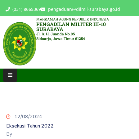
(031) 8665369
pengaduan@dilmil-surabaya.go.id
MAHKAMAH AGUNG REPUBLIK INDONESIA
PENGADILAN MILITER III-10
BERANDA
SURABAYA
Jl. Ir. H. Juanda No.85
Sidoarjo, Jawa Timur 61254
TENTANG
PENGADILAN
LAYANAN
HUKUM
LAYANAN
PUBLIK
PPID
12/08/2024
KINERJA
Eksekusi Tahun 2022
RB
By