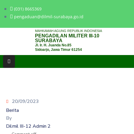
(031) 8665369
pengaduan@dilmil-surabaya.go.id
BERANDA
MAHKAMAH AGUNG REPUBLIK INDONESIA
PENGADILAN MILITER III-10
TENTANG
SURABAYA
Jl. Ir. H. Juanda No.85
PENGADILAN
Sidoarjo, Jawa Timur 61254
LAYANAN
HUKUM
LAYANAN
PUBLIK
20/09/2023
PPID
Berita
KINERJA
By
Dilmil III-12 Admin 2
RB