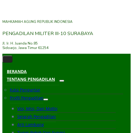
MAHKAMAH AGUNG REPUBLIK INDONESIA
PENGADILAN MILITER III-10 SURABAYA
Jl. Ir. H. Juanda No.85
Sidoarjo, Jawa Timur 61254
BERANDA
TENTANG PENGADILAN
Kata Pengantar
Profil Pengadilan
Visi, Misi, Dan Motto
Sejarah Pengadilan
Arti Lambang
Tugas Pokok Dan Fungsi