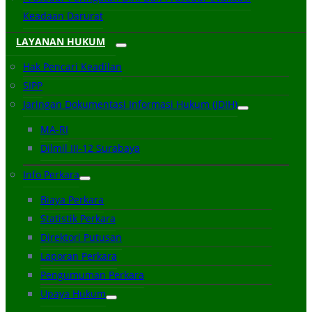
Keadaan Darurat
LAYANAN HUKUM
Hak Pencari Keadilan
SIPP
Jaringan Dokumentasi Informasi Hukum (JDIH)
MA-RI
Dilmil III-12 Surabaya
Info Perkara
Biaya Perkara
Statistik Perkara
Direktori Putusan
Laporan Perkara
Pengumuman Perkara
Upaya Hukum