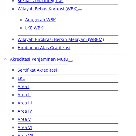
Sekilas Zona Integritas
Wilayah Bebas Korupsi (WBK)
Anugerah WBK
LKE WBK
Wilayah Birokrasi Bersih Melayani (WBBM)
Himbauan Atas Gratifikasi
Akreditasi Penjaminan Mutu
Sertifikat Akreditasi
LKE
Area I
Area II
Area III
Area IV
Area V
Area VI
Area VII