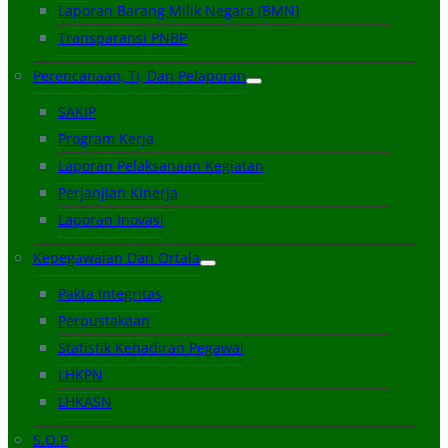
Laporan Barang Milik Negara (BMN)
Transparansi PNBP
Perencanaan, TI, Dan Pelaporan
SAKIP
Program Kerja
Laporan Pelaksanaan Kegiatan
Perjanjian Kinerja
Laporan Inovasi
Kepegawaian Dan Ortala
Pakta Integritas
Perpustakaan
Statistik Kehadiran Pegawai
LHKPN
LHKASN
S.O.P