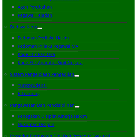
Agen Perubahan
Pegawai Teladan
Budaya Kerja
Pedoman Perilaku Hakim
Pedoman Prilaku Pegawai MA
Kode Etik Panitera
Kode Etik Aparatur Sipil Negara
Sistem Pengelolaan Pengadilan
Yurisprudensi
E-Learning
Pengawasan Dan Pendisiplinan
Penegakan Disiplin Kinerja Hakim
Hukuman Disiplin
Prosedur Peringatan Dini Dan Prosedur Evakuasi