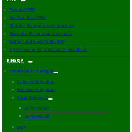
Tupoksi PPID
Visi Dan Misi PPID
Standar Pengumuman Informasi
Prosedur Permintaan Informasi
Daftar Informasi Publik (DIP)
Uji Konsekuensi Informasi Dikecualikan
KINERJA
Umum Dan Keuangan
Laporan Keuangan
Realisasi Anggaran
Surat Menyurat
Surat Keluar
Surat Masuk
DIPA