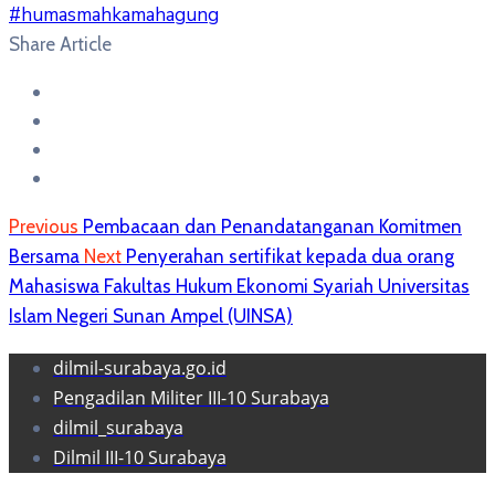
#humasmahkamahagung
Share Article
Previous
Pembacaan dan Penandatanganan Komitmen
Bersama
Next
Penyerahan sertifikat kepada dua orang
Mahasiswa Fakultas Hukum Ekonomi Syariah Universitas
Islam Negeri Sunan Ampel (UINSA)
dilmil-surabaya.go.id
Pengadilan Militer III-10 Surabaya
dilmil_surabaya
Dilmil III-10 Surabaya