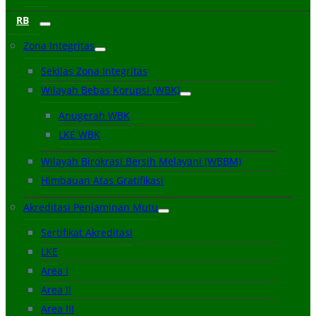
RB
Zona Integritas
Sekilas Zona Integritas
Wilayah Bebas Korupsi (WBK)
Anugerah WBK
LKE WBK
Wilayah Birokrasi Bersih Melayani (WBBM)
Himbauan Atas Gratifikasi
Akreditasi Penjaminan Mutu
Sertifikat Akreditasi
LKE
Area I
Area II
Area III