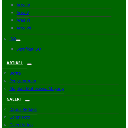
Area IV
Area V
Area VI
Area VII
ISO
Sertifikat ISO
ARTIKEL
Berita
Pengumuman
Majalah Mahasiswa Magang
GALERI
Dapur Redaksi
Galeri Foto
Galeri Video