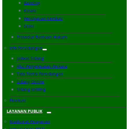
Banding
Kasasi
Peninjauan Kembali
Grasi
Prosedur Bantuan Hukum
Info Persidangan
Jadwal Sidang
Alur Penyelesaian Perkara
Tata Tertib Persidangan
Sidang Online
Sidang Keliling
Eksekusi
LAYANAN PUBLIK
Maklumat Pelayanan