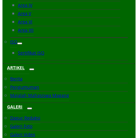
Area IV
Area V
Area VI
Area VII
ISO
Sertifikat ISO
ARTIKEL
Berita
Pengumuman
Majalah Mahasiswa Magang
GALERI
Dapur Redaksi
Galeri Foto
Galeri Video