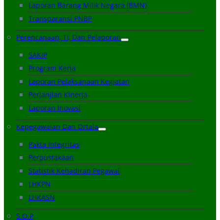
Laporan Barang Milik Negara (BMN)
Transparansi PNBP
Perencanaan, TI, Dan Pelaporan
SAKIP
Program Kerja
Laporan Pelaksanaan Kegiatan
Perjanjian Kinerja
Laporan Inovasi
Kepegawaian Dan Ortala
Pakta Integritas
Perpustakaan
Statistik Kehadiran Pegawai
LHKPN
LHKASN
S.O.P