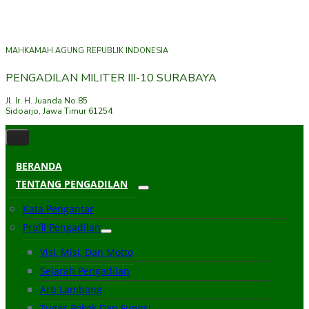
MAHKAMAH AGUNG REPUBLIK INDONESIA
PENGADILAN MILITER III-10 SURABAYA
Jl. Ir. H. Juanda No.85
Sidoarjo, Jawa Timur 61254
BERANDA
TENTANG PENGADILAN
Kata Pengantar
Profil Pengadilan
Visi, Misi, Dan Motto
Sejarah Pengadilan
Arti Lambang
Tugas Pokok Dan Fungsi