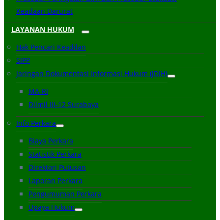
Keadaan Darurat
LAYANAN HUKUM
Hak Pencari Keadilan
SIPP
Jaringan Dokumentasi Informasi Hukum (JDIH)
MA-RI
Dilmil III-12 Surabaya
Info Perkara
Biaya Perkara
Statistik Perkara
Direktori Putusan
Laporan Perkara
Pengumuman Perkara
Upaya Hukum