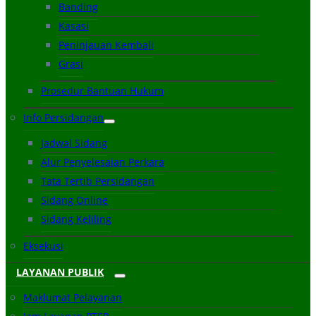
Banding
Kasasi
Peninjauan Kembali
Grasi
Prosedur Bantuan Hukum
Info Persidangan
Jadwal Sidang
Alur Penyelesaian Perkara
Tata Tertib Persidangan
Sidang Online
Sidang Keliling
Eksekusi
LAYANAN PUBLIK
Maklumat Pelayanan