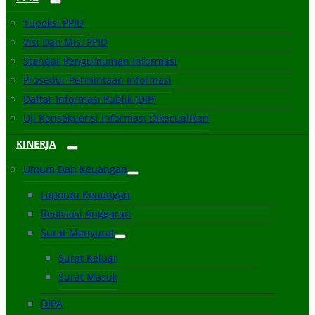
Tupoksi PPID
Visi Dan Misi PPID
Standar Pengumuman Informasi
Prosedur Permintaan Informasi
Daftar Informasi Publik (DIP)
Uji Konsekuensi Informasi Dikecualikan
KINERJA
Umum Dan Keuangan
Laporan Keuangan
Realisasi Anggaran
Surat Menyurat
Surat Keluar
Surat Masuk
DIPA