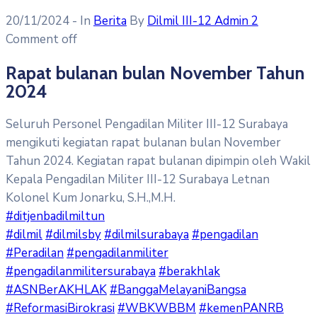
20/11/2024
- In
Berita
By
Dilmil III-12 Admin 2
Comment off
Rapat bulanan bulan November Tahun
2024
Seluruh Personel Pengadilan Militer III-12 Surabaya
mengikuti kegiatan rapat bulanan bulan November
Tahun 2024. Kegiatan rapat bulanan dipimpin oleh Wakil
Kepala Pengadilan Militer III-12 Surabaya Letnan
Kolonel Kum Jonarku, S.H.,M.H.
#ditjenbadilmiltun
#dilmil
#dilmilsby
#dilmilsurabaya
#pengadilan
#Peradilan
#pengadilanmiliter
#pengadilanmilitersurabaya
#berakhlak
#ASNBerAKHLAK
#BanggaMelayaniBangsa
#ReformasiBirokrasi
#WBKWBBM
#kemenPANRB