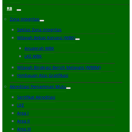
RB
Zona Integritas
Sekilas Zona Integritas
Wilayah Bebas Korupsi (WBK)
Anugerah WBK
LKE WBK
Wilayah Birokrasi Bersih Melayani (WBBM)
Himbauan Atas Gratifikasi
Akreditasi Penjaminan Mutu
Sertifikat Akreditasi
LKE
Area I
Area II
Area III