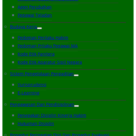
Agen Perubahan
Pegawai Teladan
Budaya Kerja
Pedoman Perilaku Hakim
Pedoman Prilaku Pegawai MA
Kode Etik Panitera
Kode Etik Aparatur Sipil Negara
Sistem Pengelolaan Pengadilan
Yurisprudensi
E-Learning
Pengawasan Dan Pendisiplinan
Penegakan Disiplin Kinerja Hakim
Hukuman Disiplin
Prosedur Peringatan Dini Dan Prosedur Evakuasi