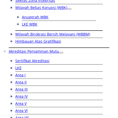
Sekilas Zona Integritas
Wilayah Bebas Korupsi (WBK)
Anugerah WBK
LKE WBK
Wilayah Birokrasi Bersih Melayani (WBBM)
Himbauan Atas Gratifikasi
Akreditasi Penjaminan Mutu
Sertifikat Akreditasi
LKE
Area I
Area II
Area III
Area IV
Area V
Area VI
Area VII