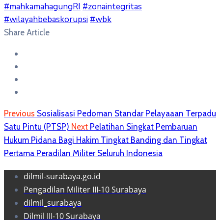
#mahkamahagungRI
#zonaintegritas
#wilayahbebaskorupsi
#wbk
Share Article
Previous
Sosialisasi Pedoman Standar Pelayaaan Terpadu
Satu Pintu (PTSP)
Next
Pelatihan Singkat Pembaruan
Hukum Pidana Bagi Hakim Tingkat Banding dan Tingkat
Pertama Peradilan Militer Seluruh Indonesia
dilmil-surabaya.go.id
Pengadilan Militer III-10 Surabaya
dilmil_surabaya
Dilmil III-10 Surabaya