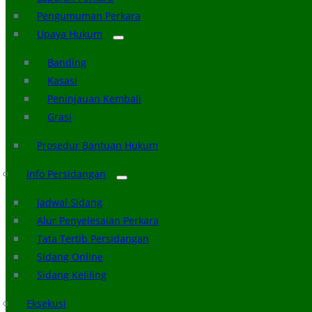
Pengumuman Perkara
Upaya Hukum
Banding
Kasasi
Peninjauan Kembali
Grasi
Prosedur Bantuan Hukum
Info Persidangan
Jadwal Sidang
Alur Penyelesaian Perkara
Tata Tertib Persidangan
Sidang Online
Sidang Keliling
Eksekusi