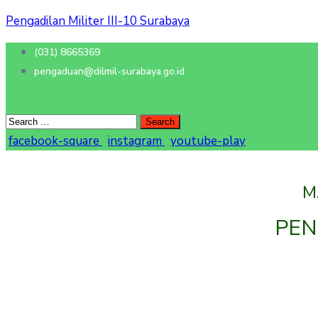
Pengadilan Militer III-10 Surabaya
(031) 8665369
pengaduan@dilmil-surabaya.go.id
facebook-square
instagram
youtube-play
M
PEN