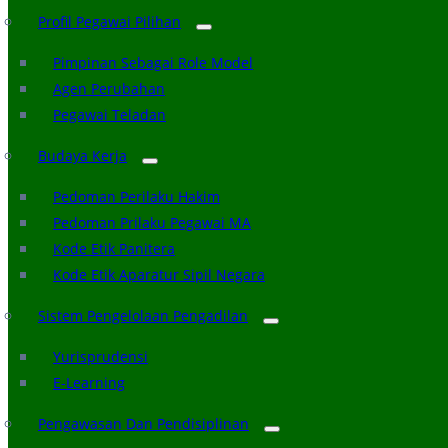
Profil Pegawai Pilihan
Pimpinan Sebagai Role Model
Agen Perubahan
Pegawai Teladan
Budaya Kerja
Pedoman Perilaku Hakim
Pedoman Prilaku Pegawai MA
Kode Etik Panitera
Kode Etik Aparatur Sipil Negara
Sistem Pengelolaan Pengadilan
Yurisprudensi
E-Learning
Pengawasan Dan Pendisiplinan