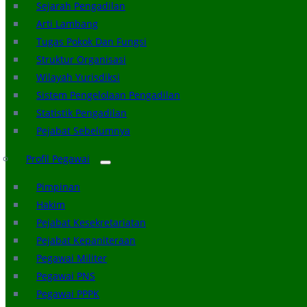
Sejarah Pengadilan
Arti Lambang
Tugas Pokok Dan Fungsi
Struktur Organisasi
Wilayah Yurisdiksi
Sistem Pengelolaan Pengadilan
Statistik Pengadilan
Pejabat Sebelumnya
Profil Pegawai
Pimpinan
Hakim
Pejabat Kesekretariatan
Pejabat Kepaniteraan
Pegawai Militer
Pegawai PNS
Pegawai PPPK