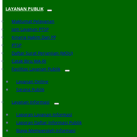
LAYANAN PUBLIK
Maklumat Pelayanan
Jam Layanan PTSP
Kinerja Hakim Dan PP
PTSP
Daftar Surat Perjanjian (MOU)
Catak Biru MA-RI
Fasilitas Layanan Publik
Layanan Online
Sarana Publik
Layanan Informasi
Laporan Layanan Informasi
Laporan Daftar Informasi Publik
Biaya Memperoleh Informasi