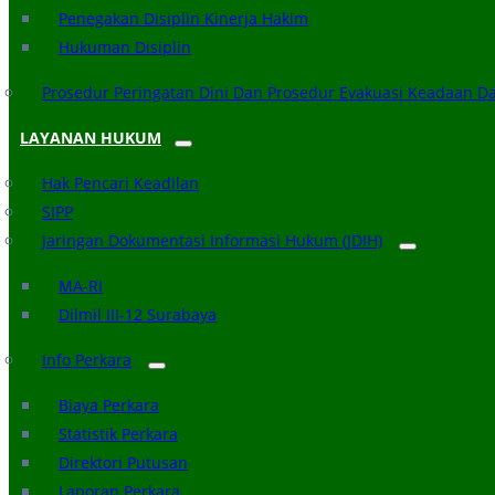
Penegakan Disiplin Kinerja Hakim
Hukuman Disiplin
Prosedur Peringatan Dini Dan Prosedur Evakuasi Keadaan D
LAYANAN HUKUM
Hak Pencari Keadilan
SIPP
Jaringan Dokumentasi Informasi Hukum (JDIH)
MA-RI
Dilmil III-12 Surabaya
Info Perkara
Biaya Perkara
Statistik Perkara
Direktori Putusan
Laporan Perkara