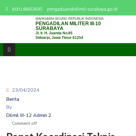
(031) 8665369
pengaduan@dilmil-surabaya.go.id
MAHKAMAH AGUNG REPUBLIK INDONESIA
PENGADILAN MILITER III-10
BERANDA
SURABAYA
Jl. Ir. H. Juanda No.85
Sidoarjo, Jawa Timur 61254
TENTANG
PENGADILAN
LAYANAN
HUKUM
LAYANAN
PUBLIK
23/04/2024
Berita
PPID
By
Dilmil III-12 Admin 2
KINERJA
Comment off
RB