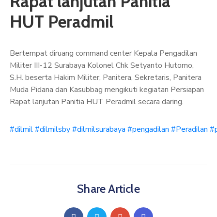
Rapat lanjutan Panitia
ARTIKEL
HUT Peradmil
GALERI
Bertempat diruang command center Kepala Pengadilan
HUBUNGI
Militer III-12 Surabaya Kolonel Chk Setyanto Hutomo,
S.H. beserta Hakim Militer, Panitera, Sekretaris, Panitera
Muda Pidana dan Kasubbag mengikuti kegiatan Persiapan
Rapat lanjutan Panitia HUT Peradmil secara daring.
#dilmil
#dilmilsby
#dilmilsurabaya
#pengadilan
#Peradilan
#p
Share Article