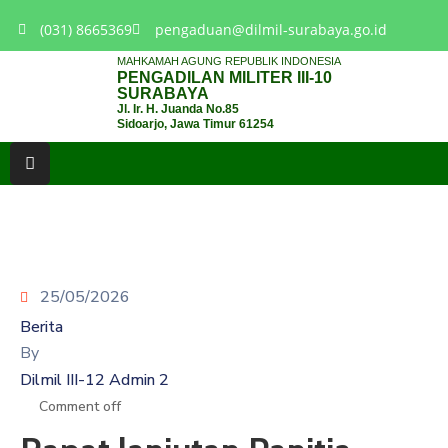
(031) 8665369
pengaduan@dilmil-surabaya.go.id
MAHKAMAH AGUNG REPUBLIK INDONESIA
PENGADILAN MILITER III-10
BERANDA
SURABAYA
Jl. Ir. H. Juanda No.85
Sidoarjo, Jawa Timur 61254
TENTANG
PENGADILAN
LAYANAN
HUKUM
LAYANAN
PUBLIK
25/05/2026
Berita
PPID
By
Dilmil III-12 Admin 2
KINERJA
Comment off
RB