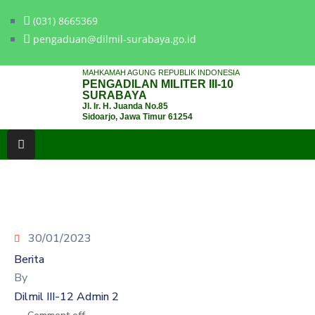
(031) 8665369
pengaduan@dilmil-surabaya.go.id
BERANDA
MAHKAMAH AGUNG REPUBLIK INDONESIA
PENGADILAN MILITER III-10
TENTANG
SURABAYA
Jl. Ir. H. Juanda No.85
PENGADILAN
Sidoarjo, Jawa Timur 61254
LAYANAN
HUKUM
LAYANAN
PUBLIK
30/01/2023
PPID
Berita
KINERJA
By
Dilmil III-12 Admin 2
RB