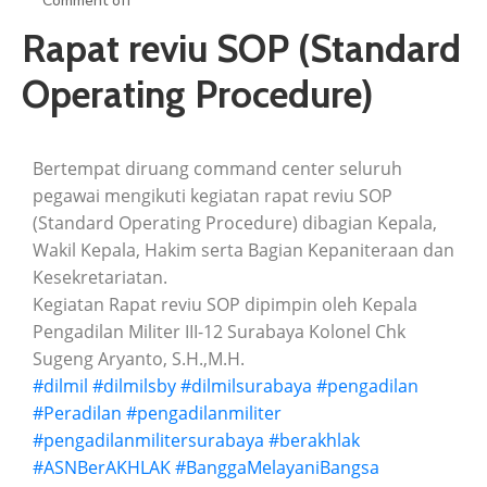
Comment off
ARTIKEL
Rapat reviu SOP (Standard
GALERI
Operating Procedure)
HUBUNGI
Bertempat diruang command center seluruh
pegawai mengikuti kegiatan rapat reviu SOP
(Standard Operating Procedure) dibagian Kepala,
Wakil Kepala, Hakim serta Bagian Kepaniteraan dan
Kesekretariatan.
Kegiatan Rapat reviu SOP dipimpin oleh Kepala
Pengadilan Militer III-12 Surabaya Kolonel Chk
Sugeng Aryanto, S.H.,M.H.
#dilmil
#dilmilsby
#dilmilsurabaya
#pengadilan
#Peradilan
#pengadilanmiliter
#pengadilanmilitersurabaya
#berakhlak
#ASNBerAKHLAK
#BanggaMelayaniBangsa