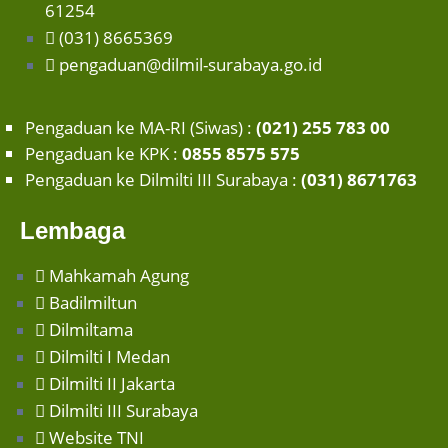
61254
(031) 8665369
pengaduan@dilmil-surabaya.go.id
Pengaduan ke MA-RI (Siwas) :
(021) 255 783 00
Pengaduan ke KPK :
0855 8575 575
Pengaduan ke Dilmilti III Surabaya :
(031) 8671763
Lembaga
Mahkamah Agung
Badilmiltun
Dilmiltama
Dilmilti I Medan
Dilmilti II Jakarta
Dilmilti III Surabaya
Website TNI