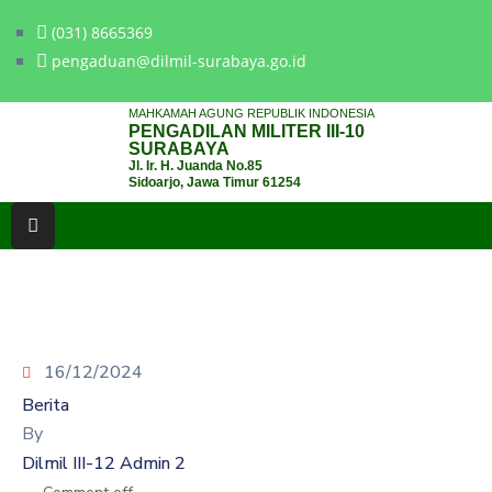
(031) 8665369
pengaduan@dilmil-surabaya.go.id
BERANDA
MAHKAMAH AGUNG REPUBLIK INDONESIA
PENGADILAN MILITER III-10
TENTANG
SURABAYA
Jl. Ir. H. Juanda No.85
PENGADILAN
Sidoarjo, Jawa Timur 61254
LAYANAN
HUKUM
LAYANAN
PUBLIK
16/12/2024
PPID
Berita
KINERJA
By
Dilmil III-12 Admin 2
RB