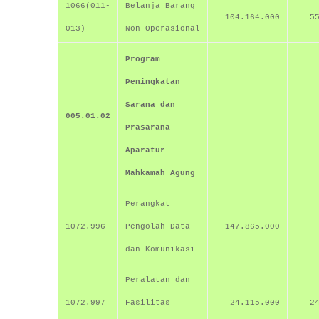
1066(011-
Belanja Barang
104.164.000
5
013)
Non Operasional
Program
Peningkatan
Sarana dan
005.01.02
Prasarana
Aparatur
Mahkamah Agung
Perangkat
1072.996
Pengolah Data
147.865.000
dan Komunikasi
Peralatan dan
1072.997
Fasilitas
24.115.000
2