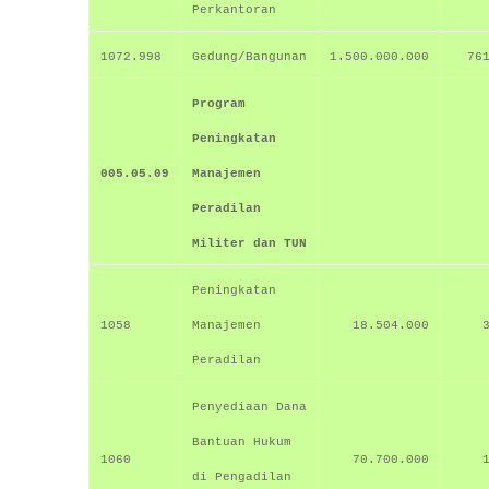
Perkantoran
1072.998
Gedung/Bangunan
1.500.000.000
76
Program
Peningkatan
005.05.09
Manajemen
Peradilan
Militer dan TUN
Peningkatan
1058
Manajemen
18.504.000
Peradilan
Penyediaan Dana
Bantuan Hukum
1060
70.700.000
di Pengadilan