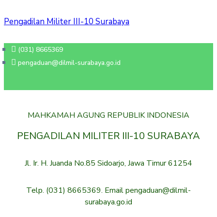
Pengadilan Militer III-10 Surabaya
Beranda
BERANDA
(031) 8665369
pengaduan@dilmil-surabaya.go.id
Tentang
TENTANG
Pengadilan
PENGADILAN
Layanan
LAYANAN
Hukum
HUKUM
MAHKAMAH AGUNG REPUBLIK INDONESIA
Layanan
LAYANAN
PENGADILAN MILITER III-10 SURABAYA
Publik
PUBLIK
Jl. Ir. H. Juanda No.85 Sidoarjo, Jawa Timur 61254
PPID
PPID
Kinerja
KINERJA
Telp. (031) 8665369. Email pengaduan@dilmil-
surabaya.go.id
RB
RB