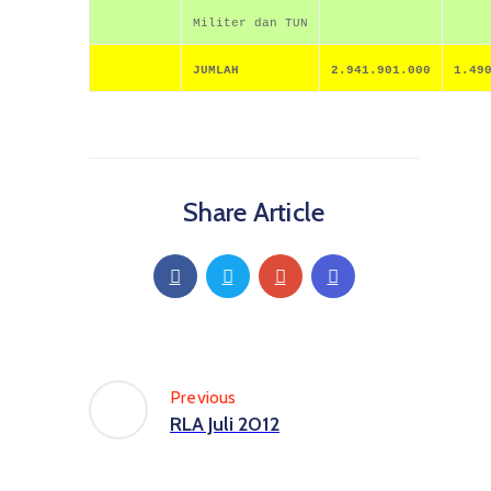
Militer dan TUN
JUMLAH
2.941.901.000
1.49
Share Article
Previous
RLA Juli 2012