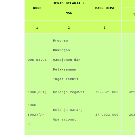
JENIS BELANJA /
KODE
PAGU DIPA
MAK
1
2
3
Program
Dukungan
005.01.01
Manajemen dan
Pelaksanaan
Tugas Teknis
1066(001)
Belanja Pegawai
702.521.000
42
1066
Belanja Barang
(002)(A-
374.032.000
20
Operasional
K)