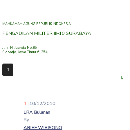
Artikel
ARTIKEL
Galeri
GALERI
MAHKAMAH AGUNG REPUBLIK INDONESIA
PENGADILAN MILITER III-10 SURABAYA
Hubungi
HUBUNGI
Jl. Ir. H. Juanda No.85
Sidoarjo, Jawa Timur 61254
10/12/2010
LRA Bulanan
By
ARIEF WIBISONO