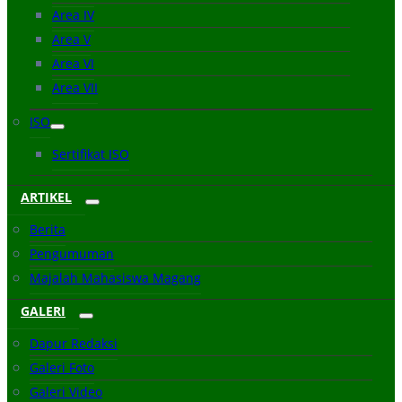
Area IV
Area V
Area VI
Area VII
ISO
Sertifikat ISO
ARTIKEL
Berita
Pengumuman
Majalah Mahasiswa Magang
GALERI
Dapur Redaksi
Galeri Foto
Galeri Video