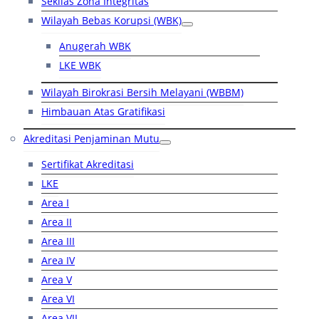
Sekilas Zona Integritas
Wilayah Bebas Korupsi (WBK)
Anugerah WBK
LKE WBK
Wilayah Birokrasi Bersih Melayani (WBBM)
Himbauan Atas Gratifikasi
Akreditasi Penjaminan Mutu
Sertifikat Akreditasi
LKE
Area I
Area II
Area III
Area IV
Area V
Area VI
Area VII