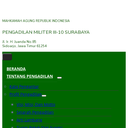
MAHKAMAH AGUNG REPUBLIK INDONESIA
PENGADILAN MILITER III-10 SURABAYA
Jl. Ir. H. Juanda No.85
Sidoarjo, Jawa Timur 61254
BERANDA
TENTANG PENGADILAN
Kata Pengantar
Profil Pengadilan
Visi, Misi, Dan Motto
Sejarah Pengadilan
Arti Lambang
Tugas Pokok Dan Fungsi