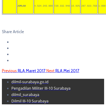
JUMLAH
4.524.343.000
720.332.948
15.92%
287.923.768
1.008
Share Article
Previous
RLA Maret 2017
Next
RLA Mei 2017
dilmil-surabaya.go.id
Pengadilan Militer III-10 Surabaya
dilmil_surabaya
Dilmil III-10 Surabaya