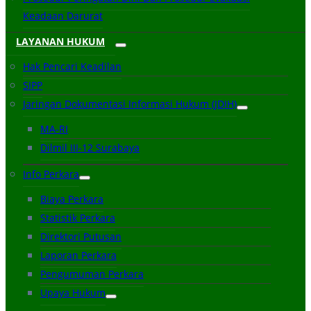
Keadaan Darurat
LAYANAN HUKUM
Hak Pencari Keadilan
SIPP
Jaringan Dokumentasi Informasi Hukum (JDIH)
MA-RI
Dilmil III-12 Surabaya
Info Perkara
Biaya Perkara
Statistik Perkara
Direktori Putusan
Laporan Perkara
Pengumuman Perkara
Upaya Hukum