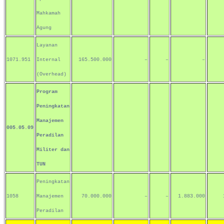
Mahkamah
Agung
Layanan
1071.951
Internal
165.500.000
–
–
–
(Overhead)
Program
Peningkatan
Manajemen
005.05.09
Peradilan
Militer dan
TUN
Peningkatan
1058
Manajemen
70.000.000
–
–
1.883.000
Peradilan