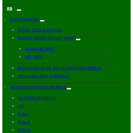
RB
Zona Integritas
Sekilas Zona Integritas
Wilayah Bebas Korupsi (WBK)
Anugerah WBK
LKE WBK
Wilayah Birokrasi Bersih Melayani (WBBM)
Himbauan Atas Gratifikasi
Akreditasi Penjaminan Mutu
Sertifikat Akreditasi
LKE
Area I
Area II
Area III