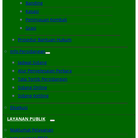
Banding
Kasasi
Peninjauan Kembali
Grasi
Prosedur Bantuan Hukum
Info Persidangan
Jadwal Sidang
Alur Penyelesaian Perkara
Tata Tertib Persidangan
Sidang Online
Sidang Keliling
Eksekusi
LAYANAN PUBLIK
Maklumat Pelayanan