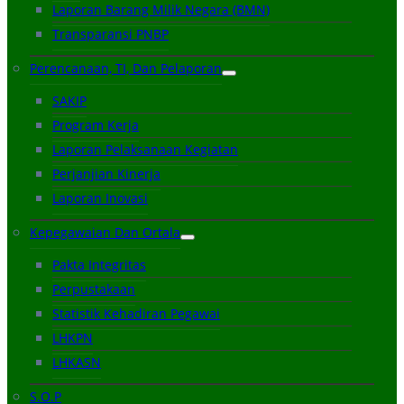
Laporan Barang Milik Negara (BMN)
Transparansi PNBP
Perencanaan, TI, Dan Pelaporan
SAKIP
Program Kerja
Laporan Pelaksanaan Kegiatan
Perjanjian Kinerja
Laporan Inovasi
Kepegawaian Dan Ortala
Pakta Integritas
Perpustakaan
Statistik Kehadiran Pegawai
LHKPN
LHKASN
S.O.P