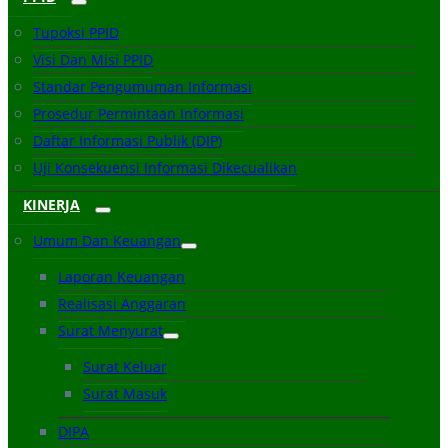
Tupoksi PPID
Visi Dan Misi PPID
Standar Pengumuman Informasi
Prosedur Permintaan Informasi
Daftar Informasi Publik (DIP)
Uji Konsekuensi Informasi Dikecualikan
KINERJA
Umum Dan Keuangan
Laporan Keuangan
Realisasi Anggaran
Surat Menyurat
Surat Keluar
Surat Masuk
DIPA