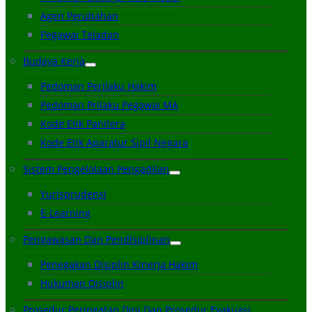
Agen Perubahan
Pegawai Teladan
Budaya Kerja
Pedoman Perilaku Hakim
Pedoman Prilaku Pegawai MA
Kode Etik Panitera
Kode Etik Aparatur Sipil Negara
Sistem Pengelolaan Pengadilan
Yurisprudensi
E-Learning
Pengawasan Dan Pendisiplinan
Penegakan Disiplin Kinerja Hakim
Hukuman Disiplin
Prosedur Peringatan Dini Dan Prosedur Evakuasi