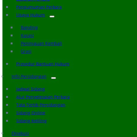
Pengumuman Perkara
Upaya Hukum
Banding
Kasasi
Peninjauan Kembali
Grasi
Prosedur Bantuan Hukum
Info Persidangan
Jadwal Sidang
Alur Penyelesaian Perkara
Tata Tertib Persidangan
Sidang Online
Sidang Keliling
Eksekusi