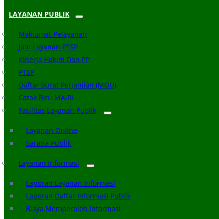
LAYANAN PUBLIK
Maklumat Pelayanan
Jam Layanan PTSP
Kinerja Hakim Dan PP
PTSP
Daftar Surat Perjanjian (MOU)
Catak Biru MA-RI
Fasilitas Layanan Publik
Layanan Online
Sarana Publik
Layanan Informasi
Laporan Layanan Informasi
Laporan Daftar Informasi Publik
Biaya Memperoleh Informasi