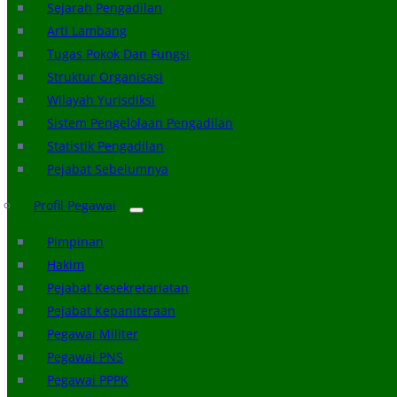
Sejarah Pengadilan
Arti Lambang
Tugas Pokok Dan Fungsi
Struktur Organisasi
Wilayah Yurisdiksi
Sistem Pengelolaan Pengadilan
Statistik Pengadilan
Pejabat Sebelumnya
Profil Pegawai
Pimpinan
Hakim
Pejabat Kesekretariatan
Pejabat Kepaniteraan
Pegawai Militer
Pegawai PNS
Pegawai PPPK