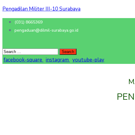
Pengadilan Militer III-10 Surabaya
(031) 8665369
pengaduan@dilmil-surabaya.go.id
facebook-square
instagram
youtube-play
M
PEN