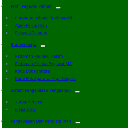
Profil Pegawai Pilihan
Pimpinan Sebagai Role Model
Agen Perubahan
Pegawai Teladan
Budaya Kerja
Pedoman Perilaku Hakim
Pedoman Prilaku Pegawai MA
Kode Etik Panitera
Kode Etik Aparatur Sipil Negara
Sistem Pengelolaan Pengadilan
Yurisprudensi
E-Learning
Pengawasan Dan Pendisiplinan