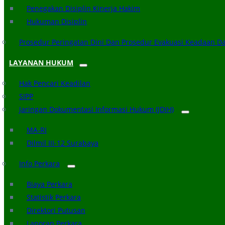
Penegakan Disiplin Kinerja Hakim
Hukuman Disiplin
Prosedur Peringatan Dini Dan Prosedur Evakuasi Keadaan D
LAYANAN HUKUM
Hak Pencari Keadilan
SIPP
Jaringan Dokumentasi Informasi Hukum (JDIH)
MA-RI
Dilmil III-12 Surabaya
Info Perkara
Biaya Perkara
Statistik Perkara
Direktori Putusan
Laporan Perkara