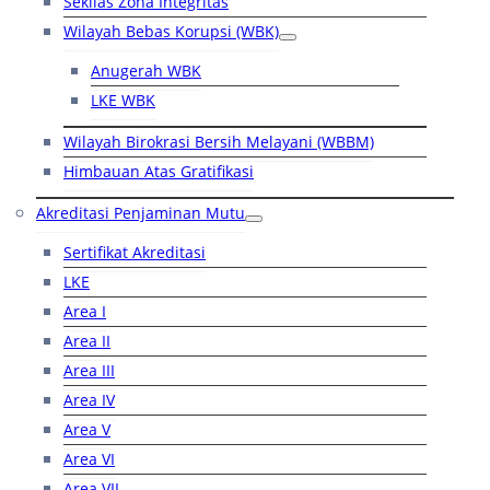
Sekilas Zona Integritas
Wilayah Bebas Korupsi (WBK)
Anugerah WBK
LKE WBK
Wilayah Birokrasi Bersih Melayani (WBBM)
Himbauan Atas Gratifikasi
Akreditasi Penjaminan Mutu
Sertifikat Akreditasi
LKE
Area I
Area II
Area III
Area IV
Area V
Area VI
Area VII