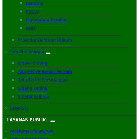
Banding
Kasasi
Peninjauan Kembali
Grasi
Prosedur Bantuan Hukum
Info Persidangan
Jadwal Sidang
Alur Penyelesaian Perkara
Tata Tertib Persidangan
Sidang Online
Sidang Keliling
Eksekusi
LAYANAN PUBLIK
Maklumat Pelayanan