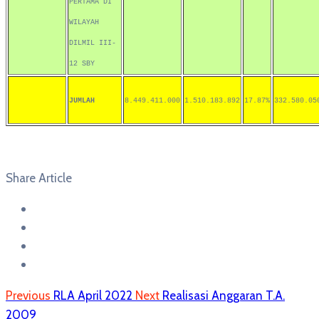
PERTAMA DI
WILAYAH
DILMIL III-
12 SBY
JUMLAH
8.449.411.000
1.510.183.892
17.87%
332.580.05
Share Article
Previous
RLA April 2022
Next
Realisasi Anggaran T.A.
2009