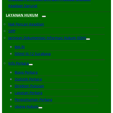
Keadaan Darurat
LAYANAN HUKUM
Hak Pencari Keadilan
SIPP
Jaringan Dokumentasi Informasi Hukum (JDIH)
MA-RI
Dilmil III-12 Surabaya
Info Perkara
Biaya Perkara
Statistik Perkara
Direktori Putusan
Laporan Perkara
Pengumuman Perkara
Upaya Hukum