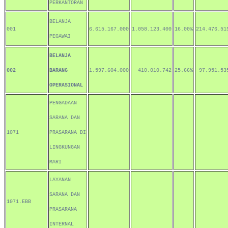
PERKANTORAN
BELANJA
001
6.615.167.000
1.058.123.400
16.00%
214.476.51
PEGAWAI
BELANJA
002
BARANG
1.597.604.000
410.010.742
25.66%
97.951.53
OPERASIONAL
PENGADAAN
SARANA DAN
1071
PRASARANA DI
LINGKUNGAN
MARI
LAYANAN
SARANA DAN
1071.EBB
PRASARANA
INTERNAL