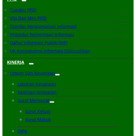
Tupoksi PPID
Visi Dan Misi PPID
Standar Pengumuman Informasi
Prosedur Permintaan Informasi
Daftar Informasi Publik (DIP)
Uji Konsekuensi Informasi Dikecualikan
KINERJA
Umum Dan Keuangan
Laporan Keuangan
Realisasi Anggaran
Surat Menyurat
Surat Keluar
Surat Masuk
DIPA