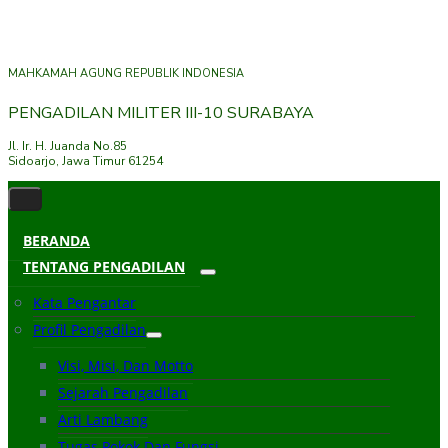
MAHKAMAH AGUNG REPUBLIK INDONESIA
PENGADILAN MILITER III-10 SURABAYA
Jl. Ir. H. Juanda No.85
Sidoarjo, Jawa Timur 61254
BERANDA
TENTANG PENGADILAN
Kata Pengantar
Profil Pengadilan
Visi, Misi, Dan Motto
Sejarah Pengadilan
Arti Lambang
Tugas Pokok Dan Fungsi