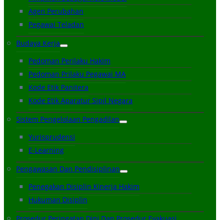
Agen Perubahan
Pegawai Teladan
Budaya Kerja
Pedoman Perilaku Hakim
Pedoman Prilaku Pegawai MA
Kode Etik Panitera
Kode Etik Aparatur Sipil Negara
Sistem Pengelolaan Pengadilan
Yurisprudensi
E-Learning
Pengawasan Dan Pendisiplinan
Penegakan Disiplin Kinerja Hakim
Hukuman Disiplin
Prosedur Peringatan Dini Dan Prosedur Evakuasi