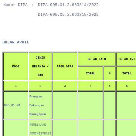
Nomor DIPA
:
DIPA-005.01.2.663314/2022
DIPA-005.05.2.663315/2022
BULAN APRIL
JENIS
BULAN LALU
BULAN INI
KODE
BELANJA /
PAGU DIPA
TOTAL
%
TOTAL
MAK
1
2
3
4
5
6
Program
005.01.WA
Dukungan
Manajemen
PEMBINAAN
ADMINISTRASI