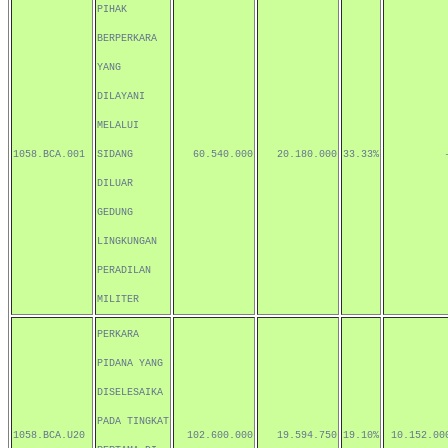
PIHAK
BERPERKARA
YANG
DILAYANI
MELALUI
1058.BCA.001
SIDANG
60.540.000
20.180.000
33.33%
DILUAR
GEDUNG
LINGKUNGAN
PERADILAN
MILITER
PERKARA
PIDANA YANG
DISELESAIKA
PADA TINGKAT
1058.BCA.U20
102.600.000
19.594.750
19.10%
10.152.00