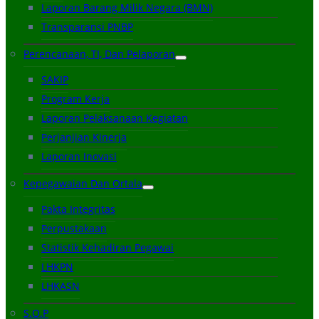
Laporan Barang Milik Negara (BMN)
Transparansi PNBP
Perencanaan, TI, Dan Pelaporan
SAKIP
Program Kerja
Laporan Pelaksanaan Kegiatan
Perjanjian Kinerja
Laporan Inovasi
Kepegawaian Dan Ortala
Pakta Integritas
Perpustakaan
Statistik Kehadiran Pegawai
LHKPN
LHKASN
S.O.P