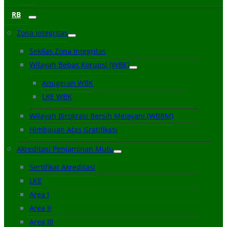
RB
Zona Integritas
Sekilas Zona Integritas
Wilayah Bebas Korupsi (WBK)
Anugerah WBK
LKE WBK
Wilayah Birokrasi Bersih Melayani (WBBM)
Himbauan Atas Gratifikasi
Akreditasi Penjaminan Mutu
Sertifikat Akreditasi
LKE
Area I
Area II
Area III