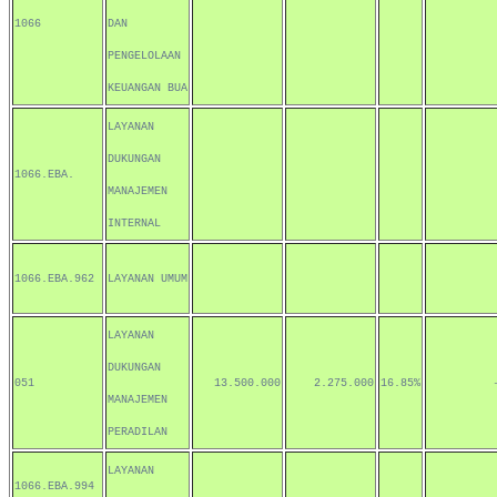
1066
DAN
PENGELOLAAN
KEUANGAN BUA
LAYANAN
DUKUNGAN
1066.EBA.
MANAJEMEN
INTERNAL
1066.EBA.962
LAYANAN UMUM
LAYANAN
DUKUNGAN
051
13.500.000
2.275.000
16.85%
MANAJEMEN
PERADILAN
LAYANAN
1066.EBA.994