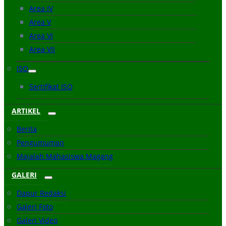
Area IV
Area V
Area VI
Area VII
ISO
Sertifikat ISO
ARTIKEL
Berita
Pengumuman
Majalah Mahasiswa Magang
GALERI
Dapur Redaksi
Galeri Foto
Galeri Video