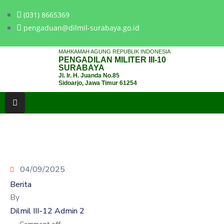
(031) 8665369
pengaduan@dilmil-surabaya.go.id
BERANDA
MAHKAMAH AGUNG REPUBLIK INDONESIA
PENGADILAN MILITER III-10
TENTANG
SURABAYA
Jl. Ir. H. Juanda No.85
PENGADILAN
Sidoarjo, Jawa Timur 61254
LAYANAN
HUKUM
LAYANAN
PUBLIK
04/09/2025
PPID
Berita
KINERJA
By
Dilmil III-12 Admin 2
RB