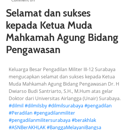
Comment off
ARTIKEL
Selamat dan sukses
GALERI
kepada Ketua Muda
HUBUNGI
Mahkamah Agung Bidang
Pengawasan
Keluarga Besar Pengadilan Militer III-12 Surabaya
mengucapkan selamat dan sukses kepada Ketua
Muda Mahkamah Agung Bidang Pengawasan Dr. H
Dwiarso Budi Santriarto, S.H., M.Hum atas gelar
Doktor dari Universitas Airlangga (Unair) Surabaya.
#dilmil
#dilmilsby
#dilmilsurabaya
#pengadilan
#Peradilan
#pengadilanmiliter
#pengadilanmilitersurabaya
#berakhlak
#ASNBerAKHLAK
#BanggaMelayaniBangsa