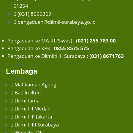
61254
(031) 8665369
pengaduan@dilmil-surabaya.go.id
Pengaduan ke MA-RI (Siwas) :
(021) 255 783 00
Pengaduan ke KPK :
0855 8575 575
Pengaduan ke Dilmilti III Surabaya :
(031) 8671763
Lembaga
Mahkamah Agung
Badilmiltun
Dilmiltama
Dilmilti I Medan
Dilmilti II Jakarta
Dilmilti III Surabaya
Website TNI