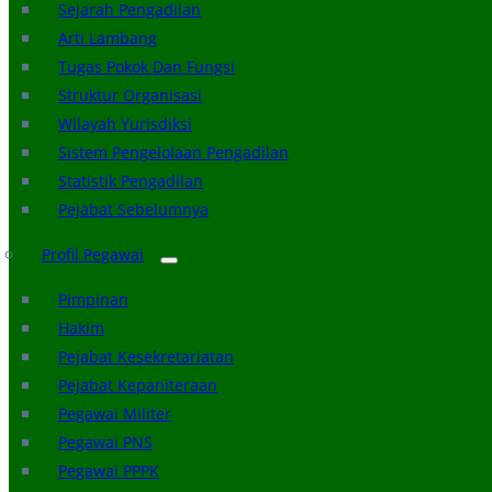
Sejarah Pengadilan
Arti Lambang
Tugas Pokok Dan Fungsi
Struktur Organisasi
Wilayah Yurisdiksi
Sistem Pengelolaan Pengadilan
Statistik Pengadilan
Pejabat Sebelumnya
Profil Pegawai
Pimpinan
Hakim
Pejabat Kesekretariatan
Pejabat Kepaniteraan
Pegawai Militer
Pegawai PNS
Pegawai PPPK