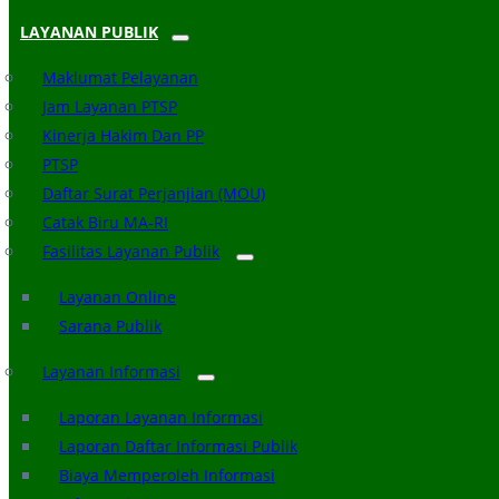
LAYANAN PUBLIK
Maklumat Pelayanan
Jam Layanan PTSP
Kinerja Hakim Dan PP
PTSP
Daftar Surat Perjanjian (MOU)
Catak Biru MA-RI
Fasilitas Layanan Publik
Layanan Online
Sarana Publik
Layanan Informasi
Laporan Layanan Informasi
Laporan Daftar Informasi Publik
Biaya Memperoleh Informasi