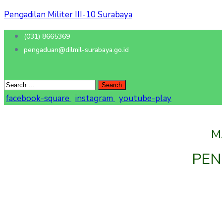
Pengadilan Militer III-10 Surabaya
(031) 8665369
pengaduan@dilmil-surabaya.go.id
facebook-square
instagram
youtube-play
M
PEN