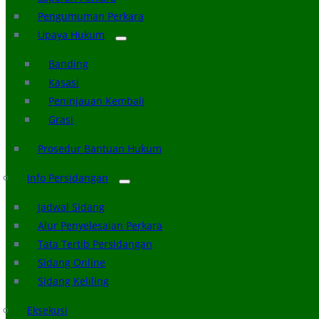
Pengumuman Perkara
Upaya Hukum
Banding
Kasasi
Peninjauan Kembali
Grasi
Prosedur Bantuan Hukum
Info Persidangan
Jadwal Sidang
Alur Penyelesaian Perkara
Tata Tertib Persidangan
Sidang Online
Sidang Keliling
Eksekusi