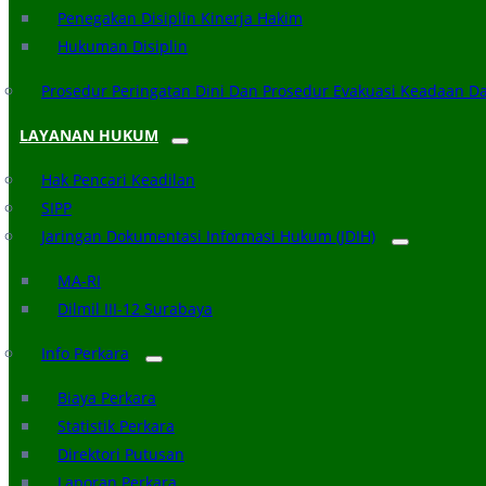
Penegakan Disiplin Kinerja Hakim
Hukuman Disiplin
Prosedur Peringatan Dini Dan Prosedur Evakuasi Keadaan D
LAYANAN HUKUM
Hak Pencari Keadilan
SIPP
Jaringan Dokumentasi Informasi Hukum (JDIH)
MA-RI
Dilmil III-12 Surabaya
Info Perkara
Biaya Perkara
Statistik Perkara
Direktori Putusan
Laporan Perkara