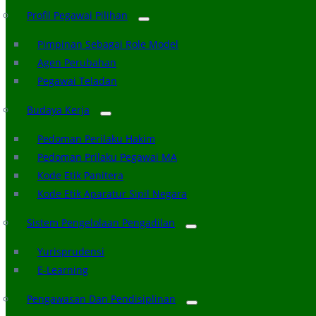
Profil Pegawai Pilihan
Pimpinan Sebagai Role Model
Agen Perubahan
Pegawai Teladan
Budaya Kerja
Pedoman Perilaku Hakim
Pedoman Prilaku Pegawai MA
Kode Etik Panitera
Kode Etik Aparatur Sipil Negara
Sistem Pengelolaan Pengadilan
Yurisprudensi
E-Learning
Pengawasan Dan Pendisiplinan