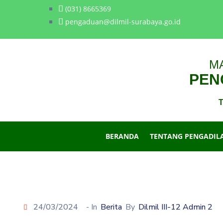
(031) 8665369
pengaduan@dilmil-surabaya.go.id
M
PENG
T
BERANDA
TENTANG PENGADIL
24/03/2024
- In
Berita
By
Dilmil III-12 Admin 2