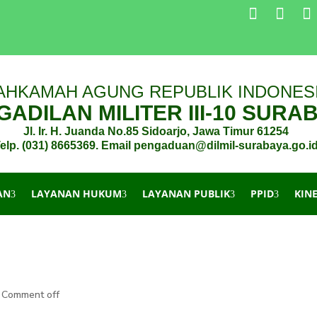
AHKAMAH AGUNG REPUBLIK INDONES
ADILAN MILITER III-10 SURA
Jl. Ir. H. Juanda No.85 Sidoarjo, Jawa Timur 61254
elp. (031) 8665369. Email pengaduan@dilmil-surabaya.go.i
AN
LAYANAN HUKUM
LAYANAN PUBLIK
PPID
KIN
Comment off