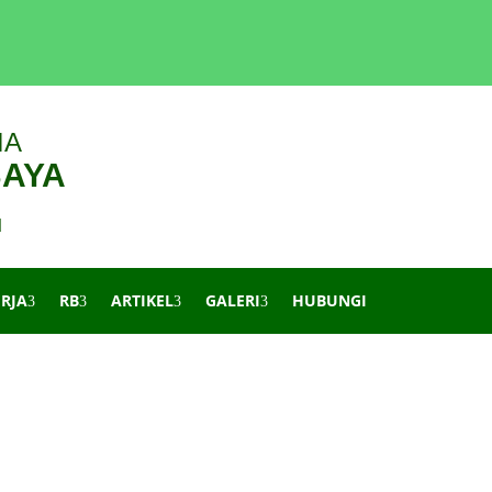
IA
BAYA
d
ERJA
RB
ARTIKEL
GALERI
HUBUNGI