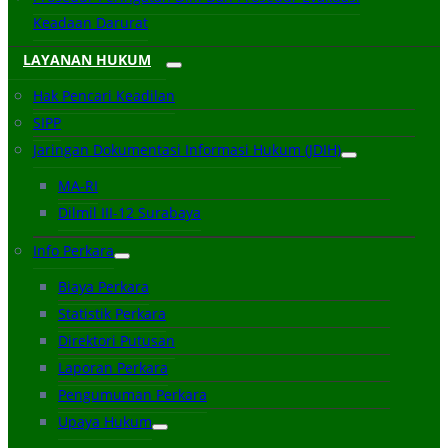
Keadaan Darurat
LAYANAN HUKUM
Hak Pencari Keadilan
SIPP
Jaringan Dokumentasi Informasi Hukum (JDIH)
MA-RI
Dilmil III-12 Surabaya
Info Perkara
Biaya Perkara
Statistik Perkara
Direktori Putusan
Laporan Perkara
Pengumuman Perkara
Upaya Hukum