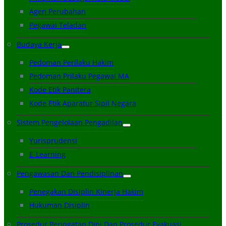
Agen Perubahan
Pegawai Teladan
Budaya Kerja
Pedoman Perilaku Hakim
Pedoman Prilaku Pegawai MA
Kode Etik Panitera
Kode Etik Aparatur Sipil Negara
Sistem Pengelolaan Pengadilan
Yurisprudensi
E-Learning
Pengawasan Dan Pendisiplinan
Penegakan Disiplin Kinerja Hakim
Hukuman Disiplin
Prosedur Peringatan Dini Dan Prosedur Evakuasi