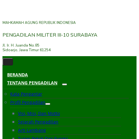
MAHKAMAH AGUNG REPUBLIK INDONESIA
PENGADILAN MILITER III-10 SURABAYA
Jl. Ir. H. Juanda No.85
Sidoarjo, Jawa Timur 61254
BERANDA
TENTANG PENGADILAN
Kata Pengantar
Profil Pengadilan
Visi, Misi, Dan Motto
Sejarah Pengadilan
Arti Lambang
Tugas Pokok Dan Fungsi