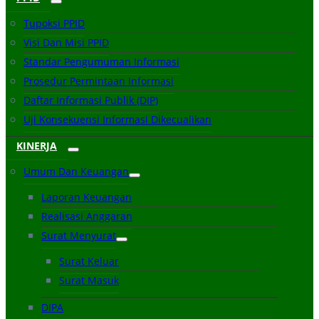
Tupoksi PPID
Visi Dan Misi PPID
Standar Pengumuman Informasi
Prosedur Permintaan Informasi
Daftar Informasi Publik (DIP)
Uji Konsekuensi Informasi Dikecualikan
KINERJA
Umum Dan Keuangan
Laporan Keuangan
Realisasi Anggaran
Surat Menyurat
Surat Keluar
Surat Masuk
DIPA