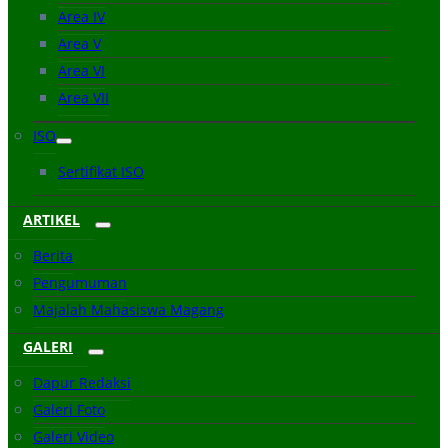
Area IV
Area V
Area VI
Area VII
ISO
Sertifikat ISO
ARTIKEL
Berita
Pengumuman
Majalah Mahasiswa Magang
GALERI
Dapur Redaksi
Galeri Foto
Galeri Video