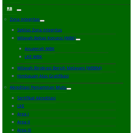
RB
Zona Integritas
Sekilas Zona Integritas
Wilayah Bebas Korupsi (WBK)
Anugerah WBK
LKE WBK
Wilayah Birokrasi Bersih Melayani (WBBM)
Himbauan Atas Gratifikasi
Akreditasi Penjaminan Mutu
Sertifikat Akreditasi
LKE
Area I
Area II
Area III