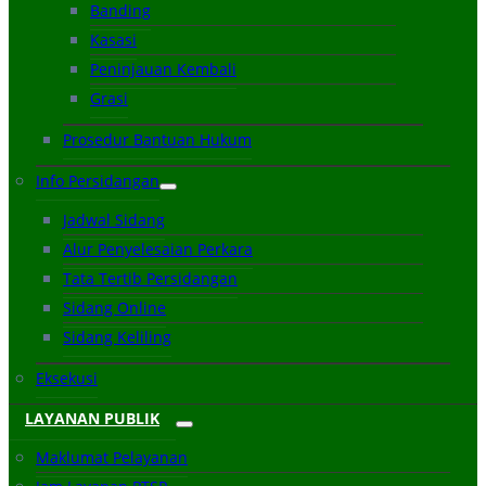
Banding
Kasasi
Peninjauan Kembali
Grasi
Prosedur Bantuan Hukum
Info Persidangan
Jadwal Sidang
Alur Penyelesaian Perkara
Tata Tertib Persidangan
Sidang Online
Sidang Keliling
Eksekusi
LAYANAN PUBLIK
Maklumat Pelayanan