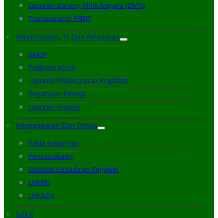
Laporan Barang Milik Negara (BMN)
Transparansi PNBP
Perencanaan, TI, Dan Pelaporan
SAKIP
Program Kerja
Laporan Pelaksanaan Kegiatan
Perjanjian Kinerja
Laporan Inovasi
Kepegawaian Dan Ortala
Pakta Integritas
Perpustakaan
Statistik Kehadiran Pegawai
LHKPN
LHKASN
S.O.P