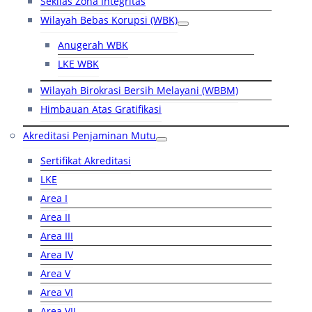
Sekilas Zona Integritas
Wilayah Bebas Korupsi (WBK)
Anugerah WBK
LKE WBK
Wilayah Birokrasi Bersih Melayani (WBBM)
Himbauan Atas Gratifikasi
Akreditasi Penjaminan Mutu
Sertifikat Akreditasi
LKE
Area I
Area II
Area III
Area IV
Area V
Area VI
Area VII