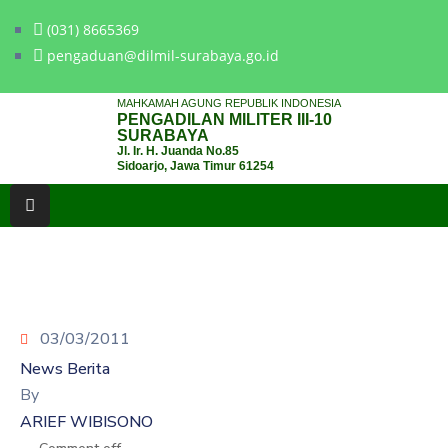
(031) 8665369
pengaduan@dilmil-surabaya.go.id
BERANDA
MAHKAMAH AGUNG REPUBLIK INDONESIA
PENGADILAN MILITER III-10
TENTANG
SURABAYA
Jl. Ir. H. Juanda No.85
PENGADILAN
Sidoarjo, Jawa Timur 61254
LAYANAN
HUKUM
LAYANAN
PUBLIK
03/03/2011
PPID
News Berita
KINERJA
By
ARIEF WIBISONO
RB