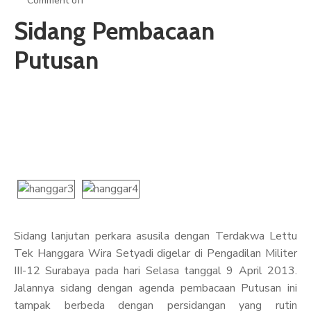
Comment off
ARTIKEL
Sidang Pembacaan
GALERI
Putusan
HUBUNGI
Sidang lanjutan perkara asusila dengan Terdakwa Lettu
Tek Hanggara Wira Setyadi digelar di Pengadilan Militer
III-12 Surabaya pada hari Selasa tanggal 9 April 2013.
Jalannya sidang dengan agenda pembacaan Putusan ini
tampak berbeda dengan persidangan yang rutin