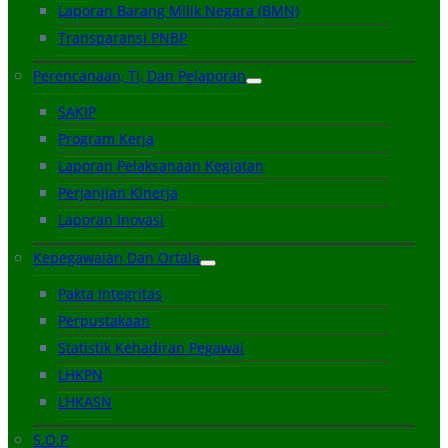
Laporan Barang Milik Negara (BMN)
Transparansi PNBP
Perencanaan, TI, Dan Pelaporan
SAKIP
Program Kerja
Laporan Pelaksanaan Kegiatan
Perjanjian Kinerja
Laporan Inovasi
Kepegawaian Dan Ortala
Pakta Integritas
Perpustakaan
Statistik Kehadiran Pegawai
LHKPN
LHKASN
S.O.P