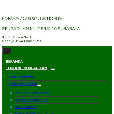
MAHKAMAH AGUNG REPUBLIK INDONESIA
PENGADILAN MILITER III-10 SURABAYA
Jl. Ir. H. Juanda No.85
Sidoarjo, Jawa Timur 61254
BERANDA
TENTANG PENGADILAN
Kata Pengantar
Profil Pengadilan
Visi, Misi, Dan Motto
Sejarah Pengadilan
Arti Lambang
Tugas Pokok Dan Fungsi