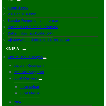
Tupoksi PPID
Visi Dan Misi PPID
Standar Pengumuman Informasi
Prosedur Permintaan Informasi
Daftar Informasi Publik (DIP)
Uji Konsekuensi Informasi Dikecualikan
KINERJA
Umum Dan Keuangan
Laporan Keuangan
Realisasi Anggaran
Surat Menyurat
Surat Keluar
Surat Masuk
DIPA