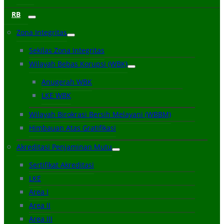
RB
Zona Integritas
Sekilas Zona Integritas
Wilayah Bebas Korupsi (WBK)
Anugerah WBK
LKE WBK
Wilayah Birokrasi Bersih Melayani (WBBM)
Himbauan Atas Gratifikasi
Akreditasi Penjaminan Mutu
Sertifikat Akreditasi
LKE
Area I
Area II
Area III