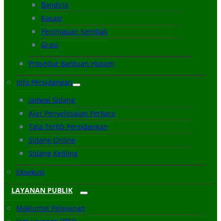
Banding
Kasasi
Peninjauan Kembali
Grasi
Prosedur Bantuan Hukum
Info Persidangan
Jadwal Sidang
Alur Penyelesaian Perkara
Tata Tertib Persidangan
Sidang Online
Sidang Keliling
Eksekusi
LAYANAN PUBLIK
Maklumat Pelayanan