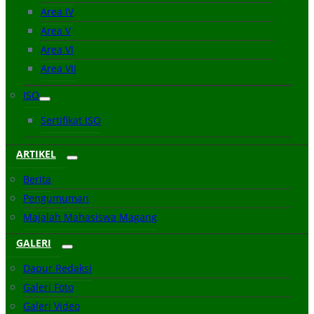
Area IV
Area V
Area VI
Area VII
ISO
Sertifikat ISO
ARTIKEL
Berita
Pengumuman
Majalah Mahasiswa Magang
GALERI
Dapur Redaksi
Galeri Foto
Galeri Video