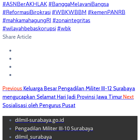
#ASNBerAKHLAK
#BanggaMelayaniBangsa
#ReformasiBirokrasi
#WBKWBBM
#kemenPANRB
#mahkamahagungRI
#zonaintegritas
#wilayahbebaskorupsi
#wbk
Share Article
Previous
Keluarga Besar Pengadilan Militer III-12 Surabaya
mengucapkan Selamat Hari Jadi Provinsi Jawa Timur
Next
Sosialisasi oleh Pengurus Pusat
dilmil-surabaya.go.id
Pengadilan Militer III-10 Surabaya
dilmil_surabaya