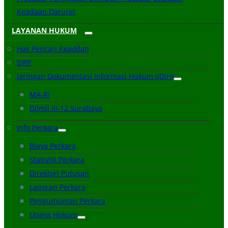
Keadaan Darurat
LAYANAN HUKUM
Hak Pencari Keadilan
SIPP
Jaringan Dokumentasi Informasi Hukum (JDIH)
MA-RI
Dilmil III-12 Surabaya
Info Perkara
Biaya Perkara
Statistik Perkara
Direktori Putusan
Laporan Perkara
Pengumuman Perkara
Upaya Hukum