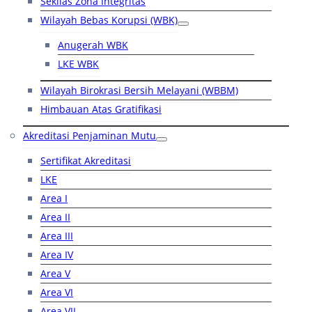
Sekilas Zona Integritas
Wilayah Bebas Korupsi (WBK)
Anugerah WBK
LKE WBK
Wilayah Birokrasi Bersih Melayani (WBBM)
Himbauan Atas Gratifikasi
Akreditasi Penjaminan Mutu
Sertifikat Akreditasi
LKE
Area I
Area II
Area III
Area IV
Area V
Area VI
Area VII