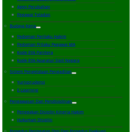
Agen Perubahan
Pegawai Teladan
Budaya Kerja
Pedoman Perilaku Hakim
Pedoman Prilaku Pegawai MA
Kode Etik Panitera
Kode Etik Aparatur Sipil Negara
Sistem Pengelolaan Pengadilan
Yurisprudensi
E-Learning
Pengawasan Dan Pendisiplinan
Penegakan Disiplin Kinerja Hakim
Hukuman Disiplin
Prosedur Peringatan Dini Dan Prosedur Evakuasi