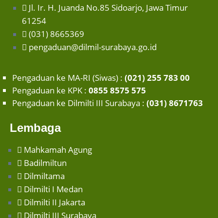
Jl. Ir. H. Juanda No.85 Sidoarjo, Jawa Timur
61254
(031) 8665369
pengaduan@dilmil-surabaya.go.id
Pengaduan ke MA-RI (Siwas) :
(021) 255 783 00
Pengaduan ke KPK :
0855 8575 575
Pengaduan ke Dilmilti III Surabaya :
(031) 8671763
Lembaga
Mahkamah Agung
Badilmiltun
Dilmiltama
Dilmilti I Medan
Dilmilti II Jakarta
Dilmilti III Surabaya