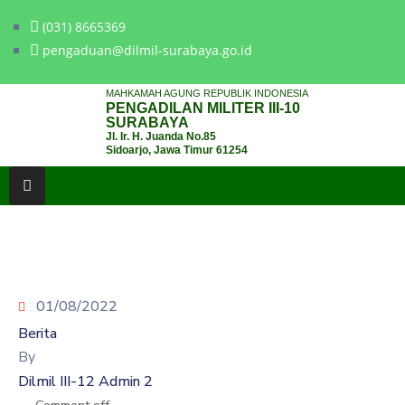
(031) 8665369
pengaduan@dilmil-surabaya.go.id
BERANDA
MAHKAMAH AGUNG REPUBLIK INDONESIA
PENGADILAN MILITER III-10
TENTANG
SURABAYA
Jl. Ir. H. Juanda No.85
PENGADILAN
Sidoarjo, Jawa Timur 61254
LAYANAN
HUKUM
LAYANAN
PUBLIK
01/08/2022
PPID
Berita
KINERJA
By
Dilmil III-12 Admin 2
RB